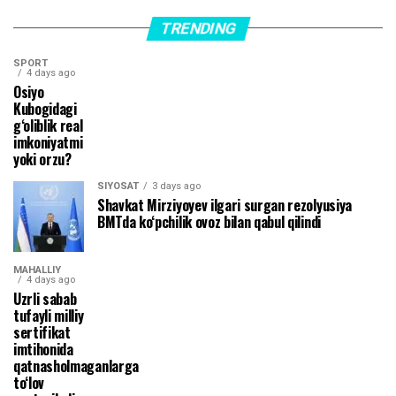
TRENDING
SPORT
4 days ago
Osiyo
Kubogidagi
g‘oliblik real
imkoniyatmi
yoki orzu?
SIYOSAT
3 days ago
Shavkat Mirziyoyev ilgari surgan rezolyusiya
BMTda ko‘pchilik ovoz bilan qabul qilindi
MAHALLIY
4 days ago
Uzrli sabab
tufayli milliy
sertifikat
imtihonida
qatnasholmaganlarga
to‘lov