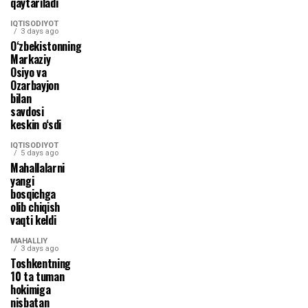
qaytariladi
IQTISODIYOT
3 days ago
O‘zbekistonning
Markaziy
Osiyo va
Ozarbayjon
bilan
savdosi
keskin o‘sdi
IQTISODIYOT
5 days ago
Mahallalarni
yangi
bosqichga
olib chiqish
vaqti keldi
MAHALLIY
3 days ago
Toshkentning
10 ta tuman
hokimiga
nisbatan