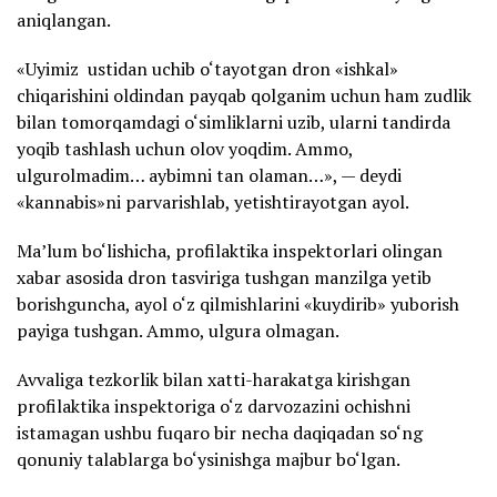
aniqlangan.
«Uyimiz ustidan uchib o‘tayotgan dron «ishkal»
chiqarishini oldindan payqab qolganim uchun ham zudlik
bilan tomorqamdagi o‘simliklarni uzib, ularni tandirda
yoqib tashlash uchun olov yoqdim. Ammo,
ulgurolmadim… aybimni tan olaman…», — deydi
«kannabis»ni parvarishlab, yetishtirayotgan ayol.
Ma’lum bo‘lishicha, profilaktika inspektorlari olingan
xabar asosida dron tasviriga tushgan manzilga yetib
borishguncha, ayol o‘z qilmishlarini «kuydirib» yuborish
payiga tushgan. Ammo, ulgura olmagan.
Avvaliga tezkorlik bilan xatti-harakatga kirishgan
profilaktika inspektoriga o‘z darvozazini ochishni
istamagan ushbu fuqaro bir necha daqiqadan so‘ng
qonuniy talablarga bo‘ysinishga majbur bo‘lgan.