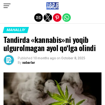
Exit mobile version
MAHALLIY
Tandirda «kannabis»ni yoqib
ulgurolmagan ayol qo‘lga olindi
Published
10 months ago
on
October 8, 2025
By
xabarlar