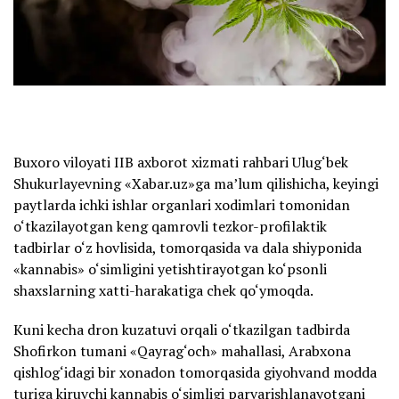
Buxoro viloyati IIB axborot xizmati rahbari Ulug‘bek
Shukurlayevning «Xabar.uz»ga ma’lum qilishicha, keyingi
paytlarda ichki ishlar organlari xodimlari tomonidan
o‘tkazilayotgan keng qamrovli tezkor-profilaktik
tadbirlar o‘z hovlisida, tomorqasida va dala shiyponida
«kannabis» o‘simligini yetishtirayotgan ko‘psonli
shaxslarning xatti-harakatiga chek qo‘ymoqda.
Kuni kecha dron kuzatuvi orqali o‘tkazilgan tadbirda
Shofirkon tumani «Qayrag‘och» mahallasi, Arabxona
qishlog‘idagi bir xonadon tomorqasida giyohvand modda
turiga kiruvchi kannabis o‘simligi parvarishlanayotgani