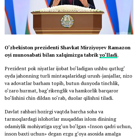
O‘zbekiston prezidenti Shavkat Mirziyoyev Ramazon
oyi munosabati bilan xalqimizga tabrik
yo‘lladi
.
Prezident pok niyatlar ijobat bo‘ladigan ushbu qutlug‘
oyda jahonning turli mintaqalaridagi urush-janjallar, nizo
va adovatlar barham topib, butun dunyoda tinchlik,
o‘zaro hurmat, bag‘rikenglik va hamkorlik barqaror
bo‘lishini chin dildan so‘rab, duolar qilishni tiladi.
Davlat rahbari hozirgi vaqtda barcha soha va
tarmoqlardagi islohotlar muqaddas islom dinining
odamiylik mohiyatiga uyg‘un bo‘lgan «Inson qadri uchun,
inson baxti uchun» degan ezgu g‘oya asosida amalga