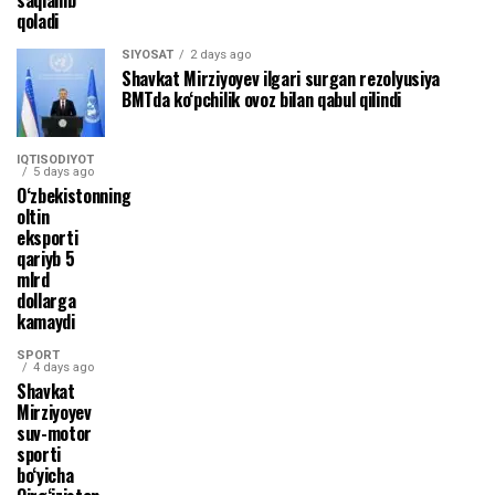
qoladi
SIYOSAT
2 days ago
Shavkat Mirziyoyev ilgari surgan rezolyusiya
BMTda ko‘pchilik ovoz bilan qabul qilindi
IQTISODIYOT
5 days ago
O‘zbekistonning
oltin
eksporti
qariyb 5
mlrd
dollarga
kamaydi
SPORT
4 days ago
Shavkat
Mirziyoyev
suv-motor
sporti
bo‘yicha