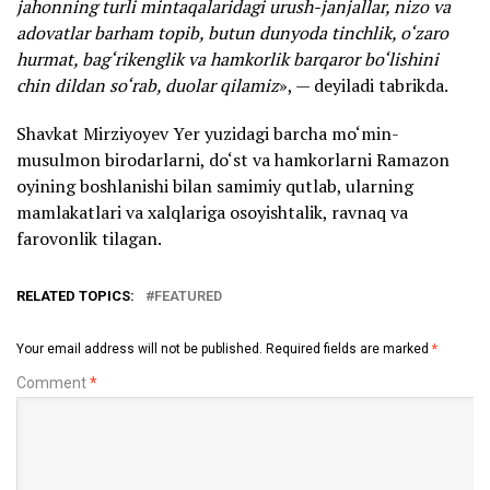
jahonning turli mintaqalaridagi urush-janjallar, nizo va
adovatlar barham topib, butun dunyoda tinchlik, o‘zaro
hurmat, bag‘rikenglik va hamkorlik barqaror bo‘lishini
chin dildan so‘rab, duolar qilamiz
», — deyiladi tabrikda.
Shavkat Mirziyoyev Yer yuzidagi barcha mo‘min-
musulmon birodarlarni, do‘st va hamkorlarni Ramazon
oyining boshlanishi bilan samimiy qutlab, ularning
mamlakatlari va xalqlariga osoyishtalik, ravnaq va
farovonlik tilagan.
RELATED TOPICS:
FEATURED
Your email address will not be published.
Required fields are marked
*
Comment
*