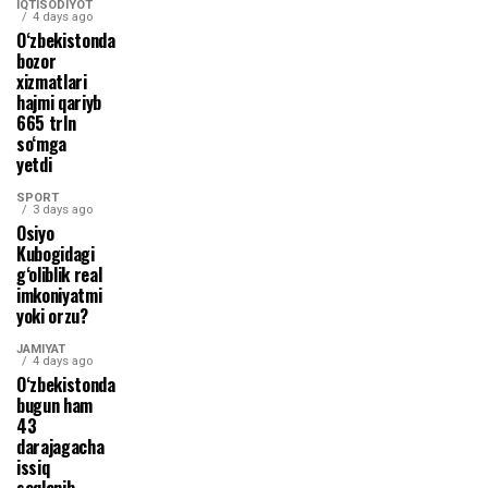
IQTISODIYOT
4 days ago
O‘zbekistonda
bozor
xizmatlari
hajmi qariyb
665 trln
so‘mga
yetdi
SPORT
3 days ago
Osiyo
Kubogidagi
g‘oliblik real
imkoniyatmi
yoki orzu?
JAMIYAT
4 days ago
O‘zbekistonda
bugun ham
43
darajagacha
issiq
saqlanib