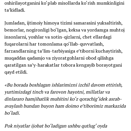
oshirilayotganini ko‘plab misollarda ko‘rish mumkinligini
ta’kidladi.
Jumladan, ijtimoiy himoya tizimi samarasini yuksaltirish,
bemorlar, nogironligi bo‘lgan, keksa va yordamga muhtoj
insonlarni, yoshlar va xotin-qizlarni, chet ellardagi
fuqarolarni har tomonlama qo‘llab-quvvatlash,
farzandlarning ta’lim-tarbiyasiga e’tiborni kuchaytirish,
muqaddas qadamjo va ziyoratgohlarni obod qilishga
qaratilgan sa’y-harakatlar tobora kengayib borayotgani
qayd etildi.
«Bu borada boshlagan ishlarimizni izchil davom ettirish,
yurtimizdagi tinch va farovon hayotni, millatlar va
dinlararo hamjihatlik muhitini ko‘z qorachig‘idek asrab-
avaylash bundan buyon ham doimo e’tiborimiz markazida
bo‘ladi.
Pok niyatlar ijobat bo‘ladigan ushbu qutlug‘ oyda