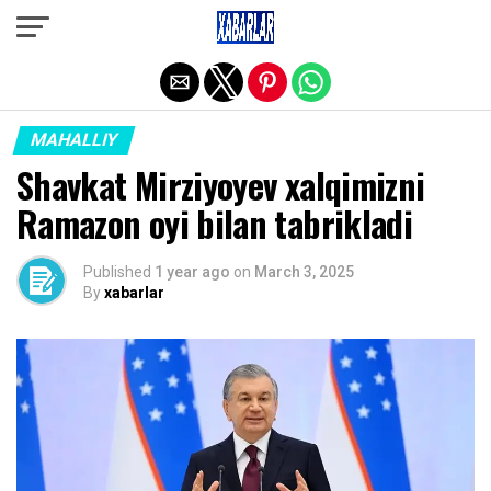
Exit mobile version
MAHALLIY
Shavkat Mirziyoyev xalqimizni
Ramazon oyi bilan tabrikladi
Published
1 year ago
on
March 3, 2025
By
xabarlar