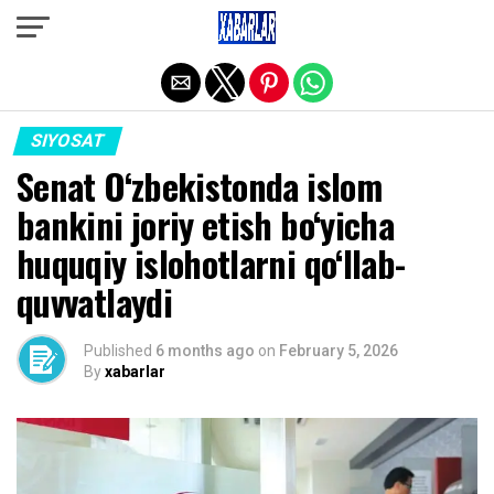
Exit mobile version
SIYOSAT
Senat O‘zbekistonda islom
bankini joriy etish bo‘yicha
huquqiy islohotlarni qo‘llab-
quvvatlaydi
Published
6 months ago
on
February 5, 2026
By
xabarlar