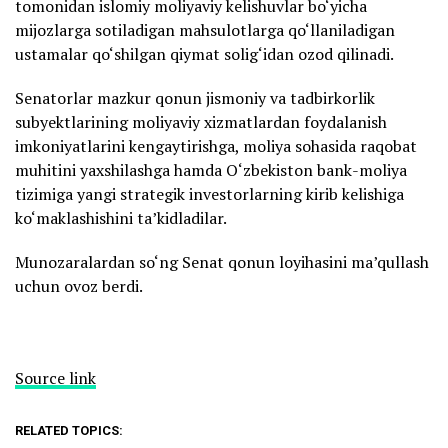
tomonidan islomiy moliyaviy kelishuvlar bo‘yicha
mijozlarga sotiladigan mahsulotlarga qo‘llaniladigan
ustamalar qo‘shilgan qiymat solig‘idan ozod qilinadi.
Senatorlar mazkur qonun jismoniy va tadbirkorlik
subyektlarining moliyaviy xizmatlardan foydalanish
imkoniyatlarini kengaytirishga, moliya sohasida raqobat
muhitini yaxshilashga hamda O‘zbekiston bank-moliya
tizimiga yangi strategik investorlarning kirib kelishiga
ko‘maklashishini ta’kidladilar.
Munozaralardan so‘ng Senat qonun loyihasini ma’qullash
uchun ovoz berdi.
Source link
RELATED TOPICS: