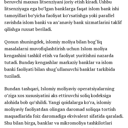
beruvchi maxsus litsenziyani joriy etish kiradi. Ushbu
litsenziyaga ega bo’lgan banklarga faqat islom bank ishi
tamoyillari bo’yicha faoliyat ko’rsatishga yoki parallel
ravishda islom banki va an’anaviy bank xizmatlarini taklif
qilishga ruxsat beriladi.
Qonun shuningdek, islomiy moliya bilan bog‘liq
masalalarni muvofiqlashtirish uchun Islom moliya
kengashini tashkil etish va faoliyat yuritishni nazarda
tutadi. Bunday kengashlar markaziy banklar va islom
banki faoliyati bilan shug‘ullanuvchi banklar tarkibida
tuziladi.
Bundan tashqari, Islomiy moliyaviy operatsiyalarning
o’ziga xos xususiyatini aks ettiruvchi soliq kodeksiga
alohida bob qo’shildi. Yangi qoidalarga ko’ra, islomiy
moliyaviy faoliyatdan olingan daromad soliqqa tortish
maqsadlarida foiz daromadiga ekvivalent sifatida qaraladi.
Shu bilan birga, banklar va mikromoliya tashkilotlari