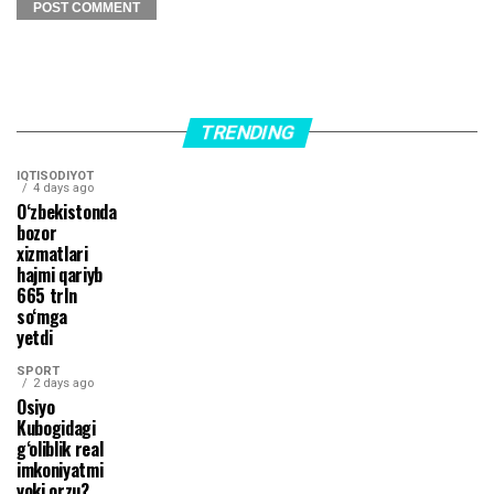
TRENDING
IQTISODIYOT
4 days ago
O‘zbekistonda
bozor
xizmatlari
hajmi qariyb
665 trln
so‘mga
yetdi
SPORT
2 days ago
Osiyo
Kubogidagi
g‘oliblik real
imkoniyatmi
yoki orzu?