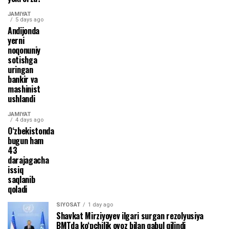
JAMIYAT
5 days ago
Andijonda
yerni
noqonuniy
sotishga
uringan
bankir va
mashinist
ushlandi
JAMIYAT
4 days ago
O‘zbekistonda
bugun ham
43
darajagacha
issiq
saqlanib
qoladi
SIYOSAT
1 day ago
Shavkat Mirziyoyev ilgari surgan rezolyusiya
BMTda ko‘pchilik ovoz bilan qabul qilindi