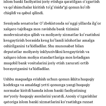
islom banki faoliyatini joriy etishga qaratilgan o‘zgartish
va qo‘shimchalar kiritish to‘g‘risida”gi qonun ko‘rib
chiqildi va qabul qilindi.
Sessiyada senatorlar O‘zbekistonda so‘nggi yillarda ilg‘or
xalqaro tajribaga mos ravishda bank tizimini
modernizatsiya qilish va moliyaviy xizmatlar ko‘rsatishni
kengaytirish borasida keng ko‘lamli islohotlar amalga
oshirilganini ta’kidladilar. Shu munosabat bilan
deputatlar moliyaviy inklyuzivlikni kengaytirish va
xalqaro islom moliya standartlariga mos keladigan
muqobil bank vositalarini joriy etish zarurati ortib
borayotganini ta’kidladilar.
Ushbu maqsadga erishish uchun qonun ikkita huquqiy
kodeksga va amaldagi yetti qonunga yangi huquqiy
normalar kiritdi hamda islom banki faoliyatining
me’yoriy-huquqiy asoslarini yaratdi. Asosiy oʻzgarishlar
qatoriga islom banki xizmatlarini koʻrsatishga ruxsat