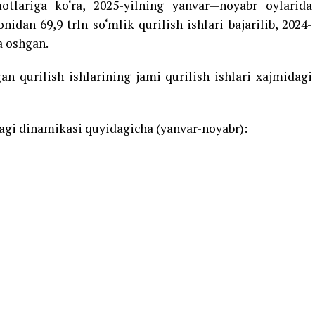
otlariga ko‘ra, 2025-yilning yanvar—noyabr oylarida
dan 69,9 trln so‘mlik qurilish ishlari bajarilib, 2024-
a oshgan.
n qurilish ishlarining jami qurilish ishlari xajmidagi
agi dinamikasi quyidagicha (yanvar-noyabr):