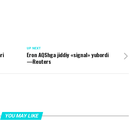
UP NEXT
ri
Eron AQShga jiddiy «signal» yubordi
—Reuters
YOU MAY LIKE