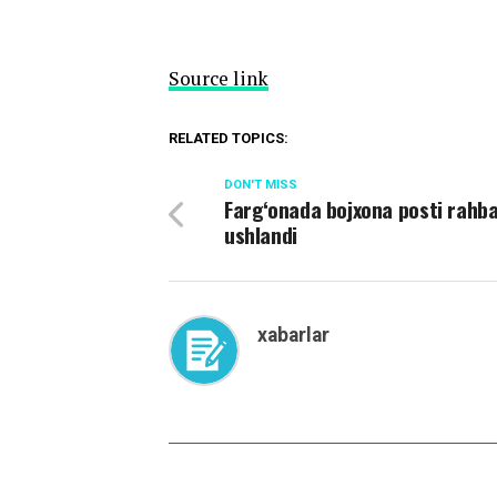
Source link
RELATED TOPICS:
DON'T MISS
Farg‘onada bojxona posti rahba
ushlandi
xabarlar