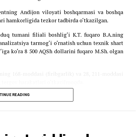
ntning Andijon viloyati boshqarmasi va boshqa
i hamkorligida tezkor tadbirda o‘tkazilgan.
uq tumani filiali boshlig‘i K.T. fuqaro B.A.ning
alizatsiya tarmog‘i o‘rnatish uchun texnik shart
ig‘iga ko‘ra 8 500 AQSh dollarini fuqaro M.Sh. olgan
ing 168-moddasi (firibgarlik) va 28, 211-moddasi
b, tergov harakatlari o‘tkazilmoqda.
TINUE READING