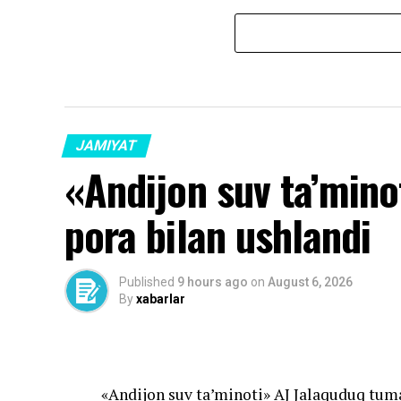
JAMIYAT
«Andijon suv ta’minoti
pora bilan ushlandi
Published
9 hours ago
on
August 6, 2026
By
xabarlar
«Andijon suv ta’minoti» AJ Jalaquduq tuman