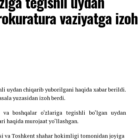
ziga tegishli uydan
rokuratura vaziyatga izoh
hli uydan chiqarib yuborilgani haqida xabar berildi.
sala yuzasidan izoh berdi.
 va boshqalar o‘zlariga tegishli bo‘lgan uydan
ari haqida murojaat yo‘llashgan.
si va Toshkent shahar hokimligi tomonidan joyiga