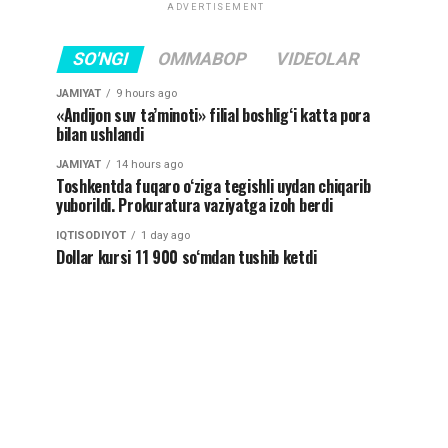
ADVERTISEMENT
SO'NGI
OMMABOP
VIDEOLAR
JAMIYAT
9 hours ago
«Andijon suv ta’minoti» filial boshlig‘i katta pora
bilan ushlandi
JAMIYAT
14 hours ago
Toshkentda fuqaro o‘ziga tegishli uydan chiqarib
yuborildi. Prokuratura vaziyatga izoh berdi
IQTISODIYOT
1 day ago
Dollar kursi 11 900 so‘mdan tushib ketdi