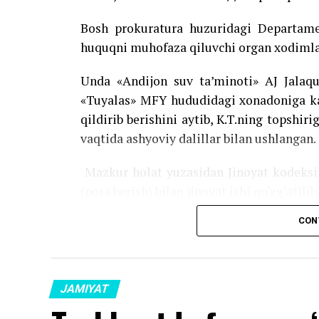
Bosh prokuratura huzuridagi Departame
huquqni muhofaza qiluvchi organ xodimlar
Unda «Andijon suv ta’minoti» AJ Jalaqud
«Tuyalas» MFY hududidagi xonadoniga kan
qildirib berishini aytib, K.T.ning topshir
vaqtida ashyoviy dalillar bilan ushlangan.
Mazkur holat yuzasidan Jinoyat kodeksin
(pora berish) bilan jinoyat ishi qo‘zg‘atili
CON
Source link
JAMIYAT