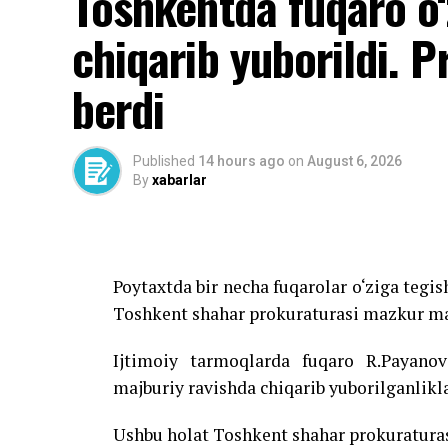
Toshkentda fuqaro o‘
chiqarib yuborildi. P
berdi
Published
14 hours ago
on
August 6, 2026
By
xabarlar
Poytaxtda bir necha fuqarolar o‘ziga tegis
Toshkent shahar prokuraturasi mazkur ma
Ijtimoiy tarmoqlarda fuqaro R.Payanov
majburiy ravishda chiqarib yuborilganlikl
Ushbu holat Toshkent shahar prokuratura