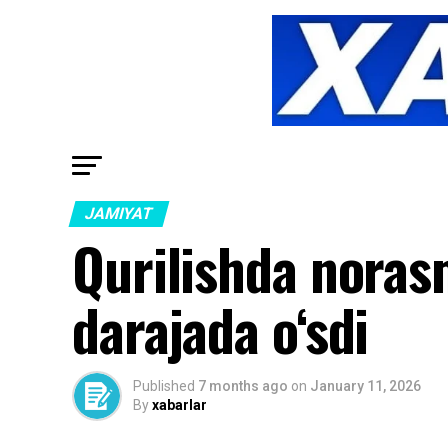
JAMIYAT
Qurilishda noras
darajada o‘sdi
Published
7 months ago
on
January 11, 2026
By
xabarlar