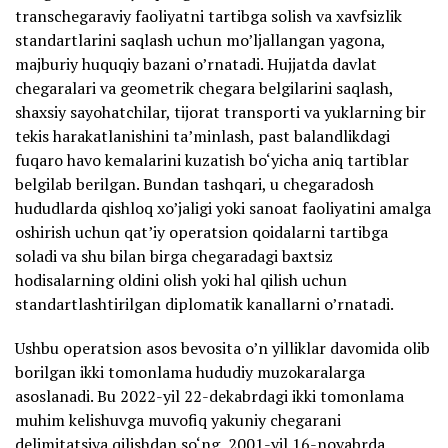
transchegaraviy faoliyatni tartibga solish va xavfsizlik
standartlarini saqlash uchun mo’ljallangan yagona,
majburiy huquqiy bazani o’rnatadi. Hujjatda davlat
chegaralari va geometrik chegara belgilarini saqlash,
shaxsiy sayohatchilar, tijorat transporti va yuklarning bir
tekis harakatlanishini ta’minlash, past balandlikdagi
fuqaro havo kemalarini kuzatish bo‘yicha aniq tartiblar
belgilab berilgan. Bundan tashqari, u chegaradosh
hududlarda qishloq xo’jaligi yoki sanoat faoliyatini amalga
oshirish uchun qat’iy operatsion qoidalarni tartibga
soladi va shu bilan birga chegaradagi baxtsiz
hodisalarning oldini olish yoki hal qilish uchun
standartlashtirilgan diplomatik kanallarni o’rnatadi.
Ushbu operatsion asos bevosita o’n yilliklar davomida olib
borilgan ikki tomonlama hududiy muzokaralarga
asoslanadi. Bu 2022-yil 22-dekabrdagi ikki tomonlama
muhim kelishuvga muvofiq yakuniy chegarani
delimitatsiya qilishdan so‘ng, 2001-yil 16-noyabrda