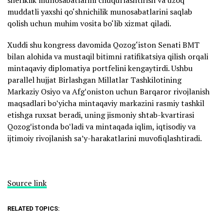
sheriklik munosabatlarini chuqurlashtirish va uzoq
muddatli yaxshi qo‘shnichilik munosabatlarini saqlab
qolish uchun muhim vosita bo‘lib xizmat qiladi.
Xuddi shu kongress davomida Qozog‘iston Senati BMT
bilan alohida va mustaqil bitimni ratifikatsiya qilish orqali
mintaqaviy diplomatiya portfelini kengaytirdi. Ushbu
parallel hujjat Birlashgan Millatlar Tashkilotining
Markaziy Osiyo va Afgʻoniston uchun Barqaror rivojlanish
maqsadlari boʻyicha mintaqaviy markazini rasmiy tashkil
etishga ruxsat beradi, uning jismoniy shtab-kvartirasi
Qozogʻistonda boʻladi va mintaqada iqlim, iqtisodiy va
ijtimoiy rivojlanish saʼy-harakatlarini muvofiqlashtiradi.
Source link
RELATED TOPICS: