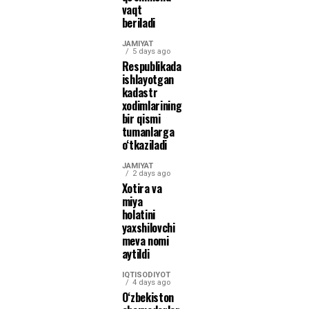
vaqt
beriladi
JAMIYAT
5 days ago
Respublikada
ishlayotgan
kadastr
xodimlarining
bir qismi
tumanlarga
o‘tkaziladi
JAMIYAT
2 days ago
Xotira va
miya
holatini
yaxshilovchi
meva nomi
aytildi
IQTISODIYOT
4 days ago
O‘zbekiston