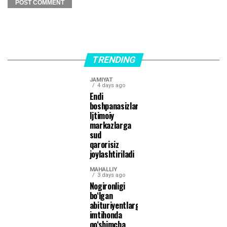
TRENDING
JAMIYAT
4 days ago
Endi
boshpanasizlar
Ijtimoiy
markazlarga
sud
qarorisiz
joylashtiriladi
MAHALLIY
3 days ago
Nogironligi
bo‘lgan
abituriyentlarga
imtihonda
qo‘shimcha