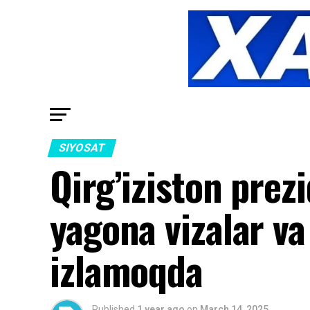
SIYOSAT
Qirg’iziston prez
yagona vizalar va
izlamoqda
Published
1 year ago
on
March 14, 2025