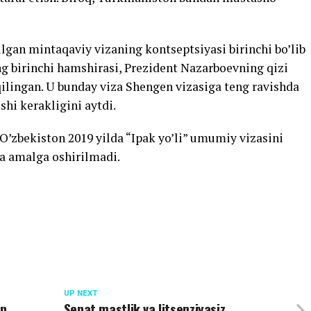
ilgan mintaqaviy vizaning kontseptsiyasi birinchi bo’lib
ng birinchi hamshirasi, Prezident Nazarboevning qizi
ilingan. U bunday viza Shengen vizasiga teng ravishda
shi kerakligini aytdi.
O’zbekiston 2019 yilda “Ipak yo’li” umumiy vizasini
iha amalga oshirilmadi.
UP NEXT
an
Senat mastlik va litsenziyasiz