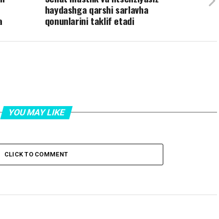
haydashga qarshi sarlavha
a
qonunlarini taklif etadi
YOU MAY LIKE
CLICK TO COMMENT