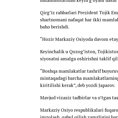
muammolaridan keyin g’oyani nashr 
Qirg’iz rahbarlari Prezident Tojik E
shartnomani nafaqat har ikki mamlak
baho berishdi.
“Hozir Markaziy Osiyoda davom etayo
Keyinchalik u Qozog’iston, Tojikisto
siyosatni amalga oshirishni taklif qil
“Boshqa mamlakatlar tashrif buyuruv
mintaqadagi barcha mamlakatlarning
kiritilishi kerak”, deb yozdi Japarov.
Mavjud vizasiz tadbirlar va o’tgan ta
Markaziy Osiyo respublikalari fuqaro
imzolash, qabul qilish zarurligini b