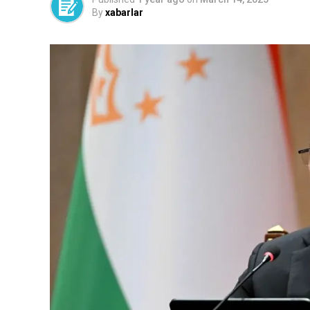
By
xabarlar