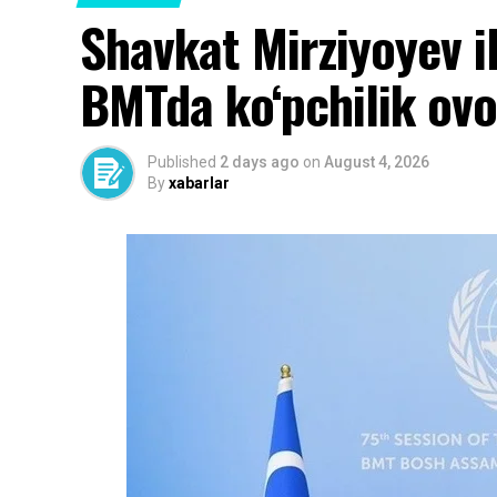
Shavkat Mirziyoyev i
BMTda ko‘pchilik ovoz
Published
2 days ago
on
August 4, 2026
By
xabarlar