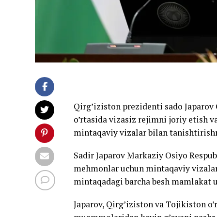
Qirg’iziston prezidenti sado Japarov
o’rtasida vizasiz rejimni joriy etish
mintaqaviy vizalar bilan tanishtirishni
Sadir Japarov Markaziy Osiyo Respubli
mehmonlar uchun mintaqaviy vizalar
mintaqadagi barcha besh mamlakat u
Japarov, Qirg’iziston va Tojikiston o