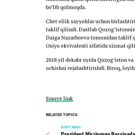
bo’lib qolmoqda.
Chet ellik sayyohlar uchun birlashtir
taklif qilindi. Dastlab Qozog’istonni
Daiga Nazarboeva tomonidan taklif q
Osiyo ekvivalenti sifatida xizmat qili
2018 yil dekabr oyida Qozog’iston va 
ochishni rejalashtirishdi. Biroq, loy
Source link
RELATED TOPICS:
DON'T MISS
Prezident Mirziyoyev Rossiyad