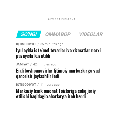
ADVERTISEMENT
SO'NGI
OMMABOP
VIDEOLAR
IQTISODIYOT
35 minutes ago
Iyul oyida iste’mol tovarlari va xizmatlar narxi
pasayishi kuzatildi
JAMIYAT
42 minutes ago
Endi boshpanasizlar Ijtimoiy markazlarga sud
qarorisiz joylashtiriladi
IQTISODIYOT
11 hours ago
Markaziy bank omonat foizlariga soliq joriy
etilishi haqidagi xabarlarga izoh berdi