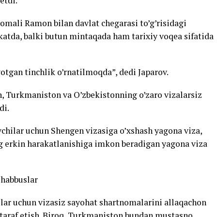
etdi.
momali Ramon bilan davlat chegarasi to’g’risidagi
atda, balki butun mintaqada ham tarixiy voqea sifatida
tgan tinchlik o’rnatilmoqda”, dedi Japarov.
n, Turkmaniston va O’zbekistonning o’zaro vizalarsiz
di.
chilar uchun Shengen vizasiga o’xshash yagona viza,
 erkin harakatlanishiga imkon beradigan yagona viza
shabbuslar
lar uchun vizasiz sayohat shartnomalarini allaqachon
artaraf etish. Biroq, Turkmaniston bundan mustasno