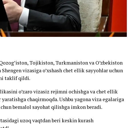
 Qozog’iston, Tojikiston, Turkmaniston va O’zbekiston
 va Shengen vizasiga o’xshash chet ellik sayyohlar uchun
 taklif qildi.
kasini o’zaro vizasiz rejimni ochishga va chet ellik
 yaratishga chaqirmoqda. Ushbu yagona viza egalariga
chun bemalol sayohat qilishga imkon beradi.
’rtasidagi uzoq vaqtdan beri keskin kurash