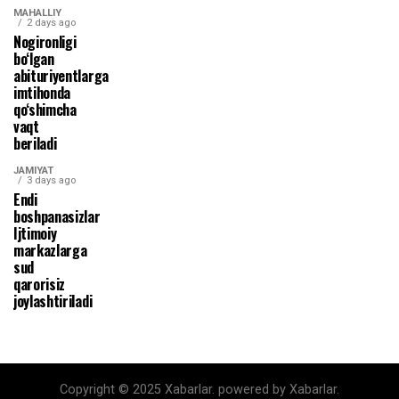
MAHALLIY
2 days ago
Nogironligi
bo‘lgan
abituriyentlarga
imtihonda
qo‘shimcha
vaqt
beriladi
JAMIYAT
3 days ago
Endi
boshpanasizlar
Ijtimoiy
markazlarga
sud
qarorisiz
joylashtiriladi
Copyright © 2025 Xabarlar. powered by Xabarlar.