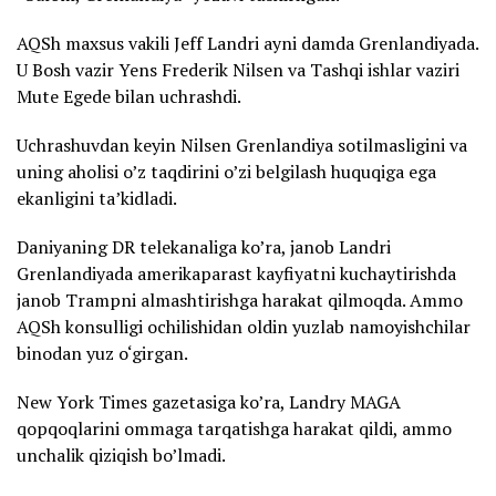
AQSh maxsus vakili Jeff Landri ayni damda Grenlandiyada.
U Bosh vazir Yens Frederik Nilsen va Tashqi ishlar vaziri
Mute Egede bilan uchrashdi.
Uchrashuvdan keyin Nilsen Grenlandiya sotilmasligini va
uning aholisi o’z taqdirini o’zi belgilash huquqiga ega
ekanligini ta’kidladi.
Daniyaning DR telekanaliga ko’ra, janob Landri
Grenlandiyada amerikaparast kayfiyatni kuchaytirishda
janob Trampni almashtirishga harakat qilmoqda. Ammo
AQSh konsulligi ochilishidan oldin yuzlab namoyishchilar
binodan yuz o‘girgan.
New York Times gazetasiga ko’ra, Landry MAGA
qopqoqlarini ommaga tarqatishga harakat qildi, ammo
unchalik qiziqish bo’lmadi.