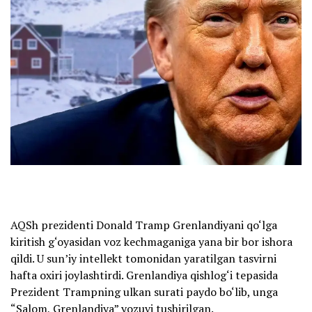
AQSh prezidenti Donald Tramp Grenlandiyani qo‘lga
kiritish g‘oyasidan voz kechmaganiga yana bir bor ishora
qildi. U sun’iy intellekt tomonidan yaratilgan tasvirni
hafta oxiri joylashtirdi. Grenlandiya qishlog‘i tepasida
Prezident Trampning ulkan surati paydo bo‘lib, unga
“Salom, Grenlandiya” yozuvi tushirilgan.