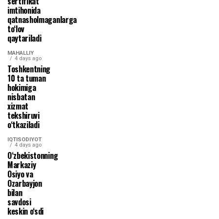
sertifikat
imtihonida
qatnasholmaganlarga
to‘lov
qaytariladi
MAHALLIY
4 days ago
Toshkentning
10 ta tuman
hokimiga
nisbatan
xizmat
tekshiruvi
o‘tkaziladi
IQTISODIYOT
4 days ago
O‘zbekistonning
Markaziy
Osiyo va
Ozarbayjon
bilan
savdosi
keskin o‘sdi