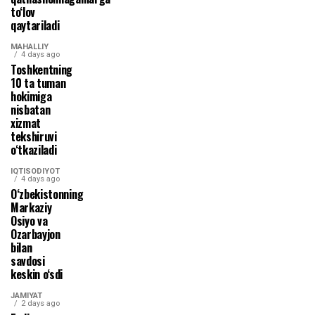
to‘lov
qaytariladi
MAHALLIY
4 days ago
Toshkentning
10 ta tuman
hokimiga
nisbatan
xizmat
tekshiruvi
o‘tkaziladi
IQTISODIYOT
4 days ago
O‘zbekistonning
Markaziy
Osiyo va
Ozarbayjon
bilan
savdosi
keskin o‘sdi
JAMIYAT
2 days ago