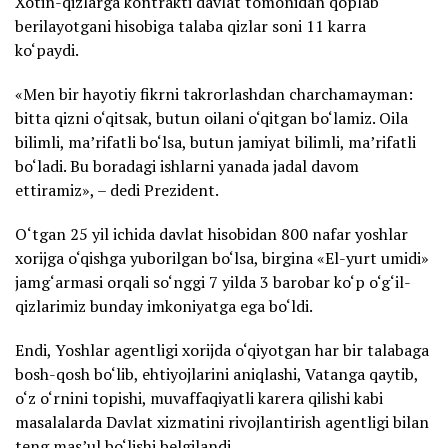
Xotin-qizlarga kontrakti davlat tomonidan qoplab
berilayotgani hisobiga talaba qizlar soni 11 karra
ko‘paydi.
«Men bir hayotiy fikrni takrorlashdan charchamayman:
bitta qizni o‘qitsak, butun oilani o‘qitgan bo‘lamiz. Oila
bilimli, ma’rifatli bo‘lsa, butun jamiyat bilimli, ma’rifatli
bo‘ladi. Bu boradagi ishlarni yanada jadal davom
ettiramiz», – dedi Prezident.
O‘tgan 25 yil ichida davlat hisobidan 800 nafar yoshlar
xorijga o‘qishga yuborilgan bo‘lsa, birgina «El-yurt umidi»
jamg‘armasi orqali so‘nggi 7 yilda 3 barobar ko‘p o‘g‘il-
qizlarimiz bunday imkoniyatga ega bo‘ldi.
Endi, Yoshlar agentligi xorijda o‘qiyotgan har bir talabaga
bosh-qosh bo‘lib, ehtiyojlarini aniqlashi, Vatanga qaytib,
o‘z o‘rnini topishi, muvaffaqiyatli karera qilishi kabi
masalalarda Davlat xizmatini rivojlantirish agentligi bilan
teng mas’ul bo‘lishi belgilandi.