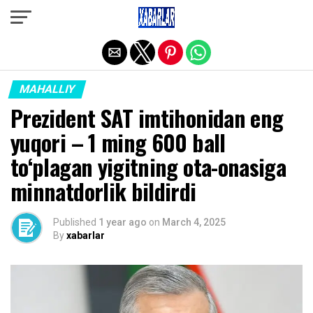
Exit mobile version
MAHALLIY
Prezident SAT imtihonidan eng
yuqori – 1 ming 600 ball
to‘plagan yigitning ota-onasiga
minnatdorlik bildirdi
Published
1 year ago
on
March 4, 2025
By
xabarlar