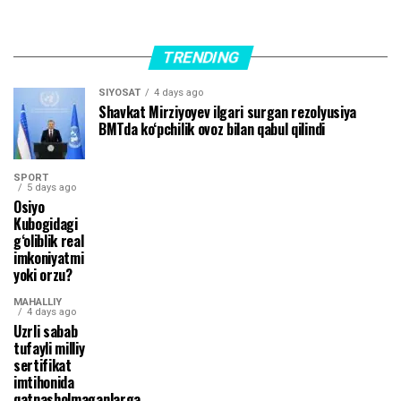
TRENDING
SIYOSAT
4 days ago
Shavkat Mirziyoyev ilgari surgan rezolyusiya
BMTda ko‘pchilik ovoz bilan qabul qilindi
SPORT
5 days ago
Osiyo
Kubogidagi
g‘oliblik real
imkoniyatmi
yoki orzu?
MAHALLIY
4 days ago
Uzrli sabab
tufayli milliy
sertifikat
imtihonida
qatnasholmaganlarga