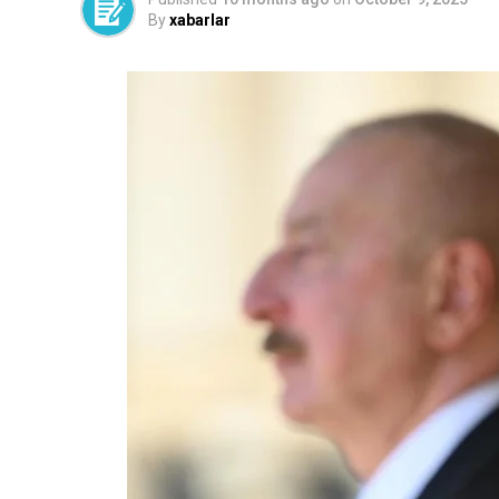
By
xabarlar