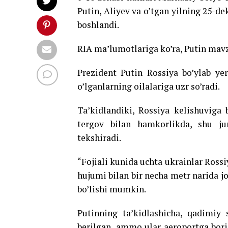
Putin, Aliyev va o’tgan yilning 25-de
boshlandi.
RIA ma’lumotlariga ko’ra, Putin mavz
Prezident Putin Rossiya bo’ylab yer
o’lganlarning oilalariga uzr so’radi.
Ta’kidlandiki, Rossiya kelishuviga
tergov bilan hamkorlikda, shu ju
tekshiradi.
“Fojiali kunida uchta ukrainlar Rossi
hujumi bilan bir necha metr narida j
bo’lishi mumkin.
Putinning ta’kidlashicha, qadimiy 
berilgan, ammo ular aeroportga borish