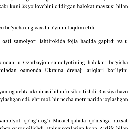
kabr kuni 38 yo’lovchini o’ldirgan halokat mavzusi bilan
u bo’yicha eng yaxshi o’yinni taqdim etdi.
 osti samolyoti ishtirokida fojia haqida gapirdi va u
 binoan, u Ozarbayjon samolyotining halokati bo’yicha
mladan osmonda Ukraina drenaji ariqlari borligini
yaning uchta ukrainasi bilan kesib o’tishdi. Rossiya havo
oylashgan edi, ehtimol, bir necha metr narida joylashgan
samolyot qo’ng’irog’i Maxachqalada qo’nishga ruxsat
ga qaror qilishdi. Uning so’zlariga ko’ra, Airlife bilan