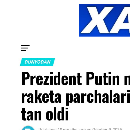
DUNYODAN
Prezident Putin 
raketa parchalari
tan oldi
Published
10 months ago
on
October 9, 2025