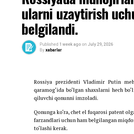
ularni uzaytirish uch
belgilandi.
Published
1 week ago
on
July 29, 2026
By
xabarlar
Rossiya prezidenti Vladimir Putin meh
qaramog‘ida bo‘lgan shaxslarni hech bo‘
qiluvchi qonunni imzoladi.
Qonunga ko‘ra, chet el fuqarosi patent olg
farzandlari uchun ham belgilangan miqdo
to‘lashi kerak.