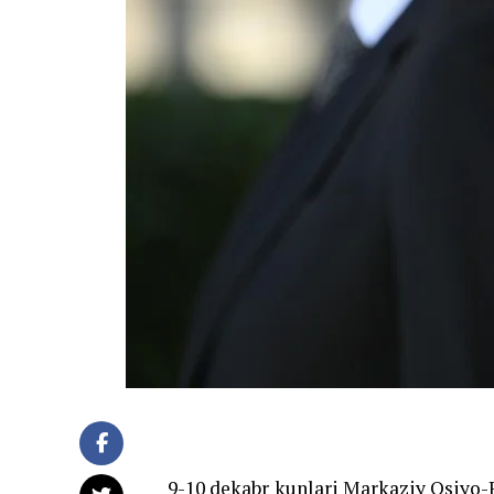
9-10 dekabr kunlari Markaziy Osiyo-R