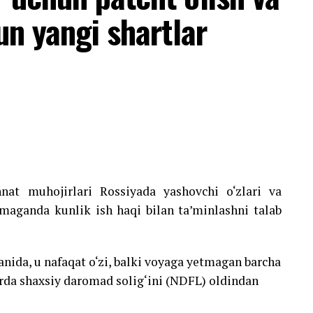
un yangi shartlar
nat muhojirlari Rossiyada yashovchi o‘zlari va
lmaganda kunlik ish haqi bilan ta’minlashni talab
anida, u nafaqat o‘zi, balki voyaga yetmagan barcha
rda shaxsiy daromad solig‘ini (NDFL) oldindan