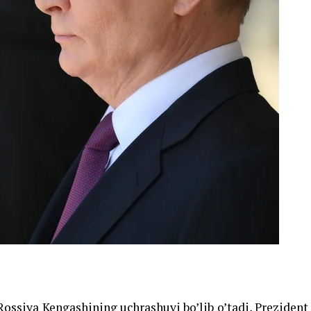
ossiya Kengashining uchrashuvi bo’lib o’tadi, Prezident