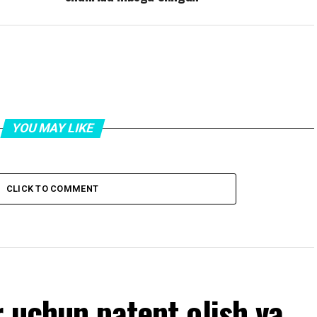
YOU MAY LIKE
CLICK TO COMMENT
 uchun patent olish va