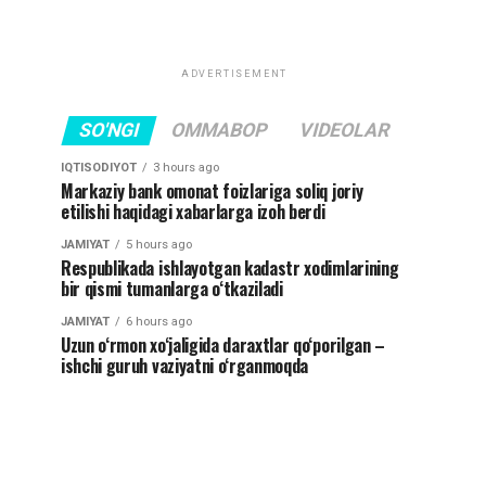
ADVERTISEMENT
SO'NGI
OMMABOP
VIDEOLAR
IQTISODIYOT
3 hours ago
Markaziy bank omonat foizlariga soliq joriy
etilishi haqidagi xabarlarga izoh berdi
JAMIYAT
5 hours ago
Respublikada ishlayotgan kadastr xodimlarining
bir qismi tumanlarga o‘tkaziladi
JAMIYAT
6 hours ago
Uzun o‘rmon xo‘jaligida daraxtlar qo‘porilgan –
ishchi guruh vaziyatni o‘rganmoqda