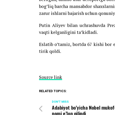
bog’liq barcha mansabdor shaxslarn
zarur ishlarni bajarish uchun qonuniy
Putin Aliyev bilan uchrashuvda Pre
vaqti kelganligini ta’kidladi.
Eslatib o’tamiz, bortda 67 kishi bor 
tirik qoldi.
Source link
RELATED TOPICS:
DON'T MISS
Adabiyot bo’yicha Nobel mukof
nomi e’lon qilindi