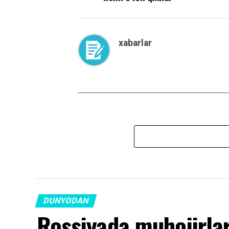
xabarlar
DUNYODAN
Rossiyada muhojirlar