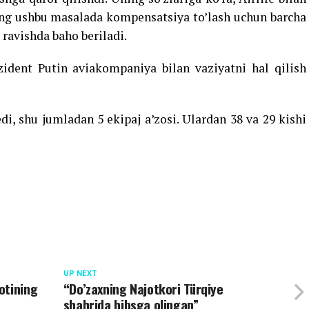
ing ushbu masalada kompensatsiya to’lash uchun barcha
 ravishda baho beriladi.
zident Putin aviakompaniya bilan vaziyatni hal qilish
edi, shu jumladan 5 ekipaj a’zosi. Ulardan 38 va 29 kishi
UP NEXT
otining
“Do’zaxning Najotkori Türqiye
shahrida hibsga olingan”