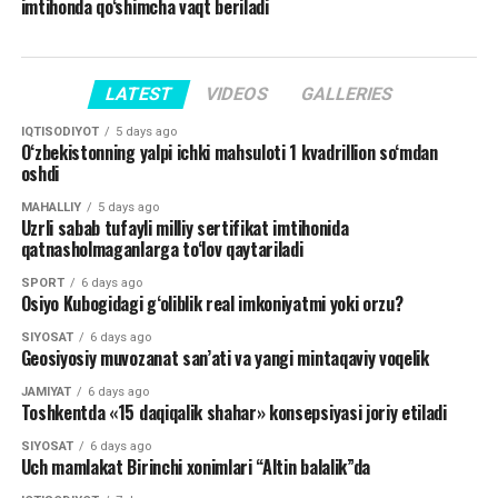
imtihonda qo‘shimcha vaqt beriladi
LATEST
VIDEOS
GALLERIES
IQTISODIYOT
5 days ago
O‘zbekistonning yalpi ichki mahsuloti 1 kvadrillion so‘mdan
oshdi
MAHALLIY
5 days ago
Uzrli sabab tufayli milliy sertifikat imtihonida
qatnasholmaganlarga to‘lov qaytariladi
SPORT
6 days ago
Osiyo Kubogidagi g‘oliblik real imkoniyatmi yoki orzu?
SIYOSAT
6 days ago
Geosiyosiy muvozanat san’ati va yangi mintaqaviy voqelik
JAMIYAT
6 days ago
Toshkentda «15 daqiqalik shahar» konsepsiyasi joriy etiladi
SIYOSAT
6 days ago
Uch mamlakat Birinchi xonimlari “Altin balalik”da