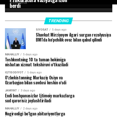
ushlandi
berdi
TRENDING
SIYOSAT
5 days ago
Shavkat Mirziyoyev ilgari surgan rezolyusiya
BMTda ko‘pchilik ovoz bilan qabul qilindi
MAHALLIY
5 days ago
Toshkentning 10 ta tuman hokimiga
nisbatan xizmat tekshiruvi o‘tkaziladi
IQTISODIYOT
5 days ago
O‘zbekistonning Markaziy Osiyo va
Ozarbayjon bilan savdosi keskin o‘sdi
JAMIYAT
3 days ago
Endi boshpanasizlar Ijtimoiy markazlarga
sud qarorisiz joylashtiriladi
MAHALLIY
2 days ago
Nogironligi bo‘lgan abituriyentlarga