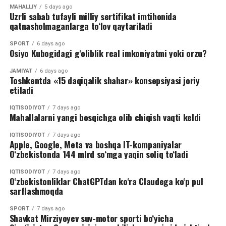
MAHALLIY
5 days ago
Uzrli sabab tufayli milliy sertifikat imtihonida
qatnasholmaganlarga to‘lov qaytariladi
SPORT
6 days ago
Osiyo Kubogidagi g‘oliblik real imkoniyatmi yoki orzu?
JAMIYAT
6 days ago
Toshkentda «15 daqiqalik shahar» konsepsiyasi joriy
etiladi
IQTISODIYOT
7 days ago
Mahallalarni yangi bosqichga olib chiqish vaqti keldi
IQTISODIYOT
7 days ago
Apple, Google, Meta va boshqa IT-kompaniyalar
O‘zbekistonda 144 mlrd so‘mga yaqin soliq to‘ladi
IQTISODIYOT
7 days ago
O‘zbekistonliklar ChatGPTdan ko‘ra Claudega ko‘p pul
sarflashmoqda
SPORT
7 days ago
Shavkat Mirziyoyev suv-motor sporti bo‘yicha