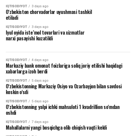
IQTISODIYOT
3 days ago
O‘zbekiston chorvadorlar uyushmasi tashkil
etiladi
IQTISODIYOT
3 days ago
Iyul oyida iste’mol tovarlari va xizmatlar
narxi pasayishi kuzatildi
IQTISODIYOT
4 days ago
Markaziy bank omonat foizlariga soliq joriy etilishi haqidagi
xabarlarga izoh berdi
IQTISODIYOT
5 days ago
O‘zbekistonning Markaziy Osiyo va Ozarbayjon bilan savdosi
keskin o‘sdi
IQTISODIYOT
5 days ago
O‘zbekistonning yalpi ichki mahsuloti 1 kvadrillion so‘mdan
oshdi
IQTISODIYOT
7 days ago
Mahallalarni yangi bosqichga olib chiqish vaqti keldi