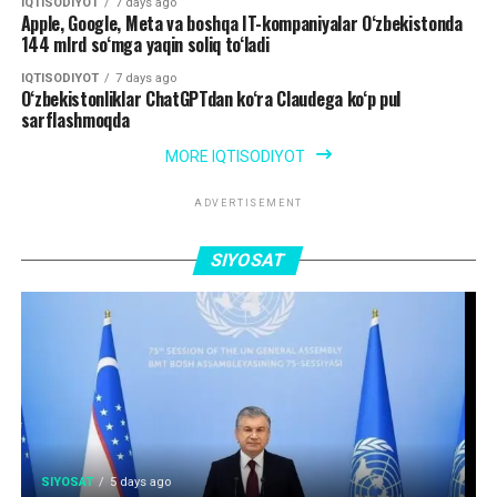
IQTISODIYOT
7 days ago
Apple, Google, Meta va boshqa IT-kompaniyalar O‘zbekistonda
144 mlrd so‘mga yaqin soliq to‘ladi
IQTISODIYOT
7 days ago
O‘zbekistonliklar ChatGPTdan ko‘ra Claudega ko‘p pul
sarflashmoqda
MORE IQTISODIYOT
ADVERTISEMENT
SIYOSAT
SIYOSAT
5 days ago