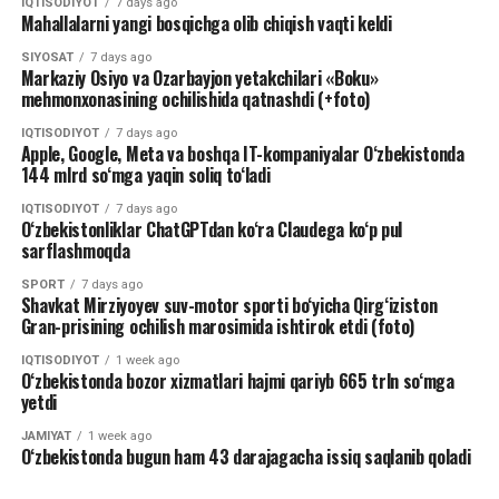
IQTISODIYOT
7 days ago
Mahallalarni yangi bosqichga olib chiqish vaqti keldi
SIYOSAT
7 days ago
Markaziy Osiyo va Ozarbayjon yetakchilari «Boku»
mehmonxonasining ochilishida qatnashdi (+foto)
IQTISODIYOT
7 days ago
Apple, Google, Meta va boshqa IT-kompaniyalar O‘zbekistonda
144 mlrd so‘mga yaqin soliq to‘ladi
IQTISODIYOT
7 days ago
O‘zbekistonliklar ChatGPTdan ko‘ra Claudega ko‘p pul
sarflashmoqda
SPORT
7 days ago
Shavkat Mirziyoyev suv-motor sporti bo‘yicha Qirg‘iziston
Gran-prisining ochilish marosimida ishtirok etdi (foto)
IQTISODIYOT
1 week ago
O‘zbekistonda bozor xizmatlari hajmi qariyb 665 trln so‘mga
yetdi
JAMIYAT
1 week ago
O‘zbekistonda bugun ham 43 darajagacha issiq saqlanib qoladi