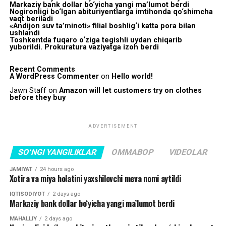
Markaziy bank dollar bo‘yicha yangi ma’lumot berdi
Nogironligi bo‘lgan abituriyentlarga imtihonda qo‘shimcha
vaqt beriladi
«Andijon suv ta’minoti» filial boshlig‘i katta pora bilan
ushlandi
Toshkentda fuqaro o‘ziga tegishli uydan chiqarib
yuborildi. Prokuratura vaziyatga izoh berdi
Recent Comments
A WordPress Commenter
on
Hello world!
Jawn Staff
on
Amazon will let customers try on clothes
before they buy
ADVERTISEMENT
SO'NGI YANGILIKLAR
OMMABOP
VIDEOLAR
JAMIYAT
24 hours ago
Xotira va miya holatini yaxshilovchi meva nomi aytildi
IQTISODIYOT
2 days ago
Markaziy bank dollar bo‘yicha yangi ma’lumot berdi
MAHALLIY
2 days ago