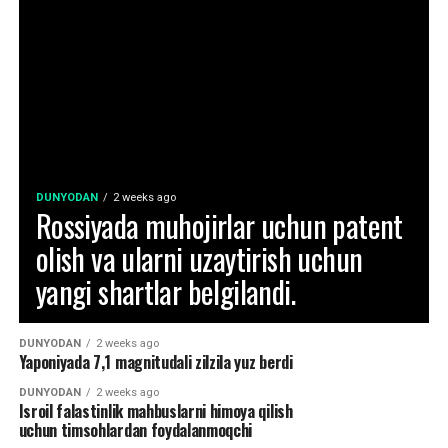
DUNYODAN
2 weeks ago
Rossiyada muhojirlar uchun patent
olish va ularni uzaytirish uchun
yangi shartlar belgilandi.
DUNYODAN
2 weeks ago
Yaponiyada 7,1 magnitudali zilzila yuz berdi
DUNYODAN
2 weeks ago
Isroil falastinlik mahbuslarni himoya qilish
uchun timsohlardan foydalanmoqchi