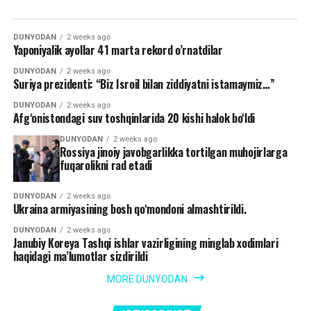
DUNYODAN
2 weeks ago
Yaponiyalik ayollar 41 marta rekord o’rnatdilar
DUNYODAN
2 weeks ago
Suriya prezidenti: “Biz Isroil bilan ziddiyatni istamaymiz…”
DUNYODAN
2 weeks ago
Afg‘onistondagi suv toshqinlarida 20 kishi halok bo‘ldi
DUNYODAN
2 weeks ago
Rossiya jinoiy javobgarlikka tortilgan muhojirlarga
fuqarolikni rad etadi
DUNYODAN
2 weeks ago
Ukraina armiyasining bosh qo‘mondoni almashtirildi.
DUNYODAN
2 weeks ago
Janubiy Koreya Tashqi ishlar vazirligining minglab xodimlari
haqidagi ma’lumotlar sizdirildi
MORE DUNYODAN