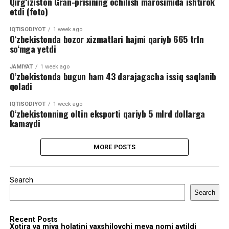
Qirg‘iziston Gran-prisining ochilish marosimida ishtirok
etdi (foto)
IQTISODIYOT
1 week ago
O‘zbekistonda bozor xizmatlari hajmi qariyb 665 trln
so‘mga yetdi
JAMIYAT
1 week ago
O‘zbekistonda bugun ham 43 darajagacha issiq saqlanib
qoladi
IQTISODIYOT
1 week ago
O‘zbekistonning oltin eksporti qariyb 5 mlrd dollarga
kamaydi
MORE POSTS
Search
Search
Recent Posts
Xotira va miya holatini yaxshilovchi meva nomi aytildi