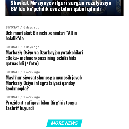
Shavkat Mirziyoyev ilgari surgan rezolyusiya
SIYOSAT
6 days ago
Geosiyosiy muvozanat san’ati va yangi
BMTda ko‘pchilik ovoz bilan qabul qilindi
mintaqaviy voqelik
SIYOSAT
6 days ago
Uch mamlakat Birinchi xonimlari “Altin
balalik”da
SIYOSAT
7 days ago
Markaziy Osiyo va Ozarbayjon yetakchilari
«Boku» mehmonxonasining ochilishida
qatnashdi (+foto)
SIYOSAT
1 week ago
Mashhur siyosatshunosga munosib javob –
Markaziy Osiyo integratsiyasi qanday
kechmoqda?
SIYOSAT
1 week ago
Prezident rafiqasi bilan Qirg‘izistonga
tashrif buyurdi
MORE NEWS