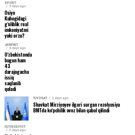
SPORT
3 days ago
Osiyo
Kubogidagi
g‘oliblik real
imkoniyatmi
yoki orzu?
JAMIYAT
4 days ago
O‘zbekistonda
bugun ham
43
darajagacha
issiq
saqlanib
qoladi
SIYOSAT
2 days ago
Shavkat Mirziyoyev ilgari surgan rezolyusiya
BMTda ko‘pchilik ovoz bilan qabul qilindi
IQTISODIYOT
5 days ago