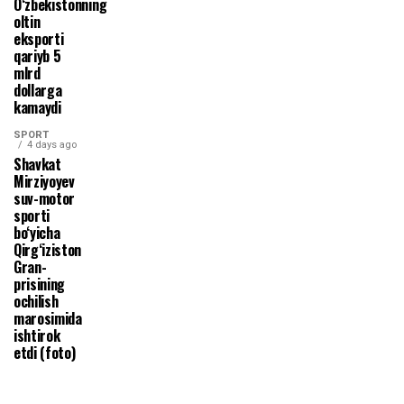
O‘zbekistonning
oltin
eksporti
qariyb 5
mlrd
dollarga
kamaydi
SPORT
4 days ago
Shavkat
Mirziyoyev
suv-motor
sporti
bo‘yicha
Qirg‘iziston
Gran-
prisining
ochilish
marosimida
ishtirok
etdi (foto)