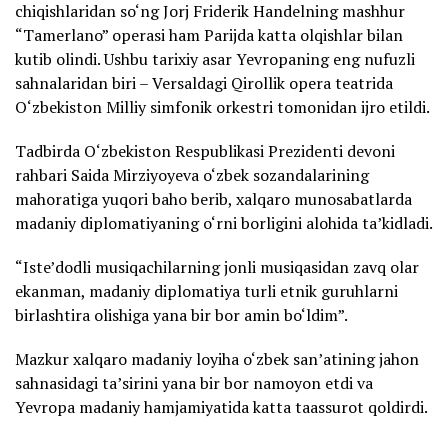
chiqishlaridan so‘ng Jorj Friderik Handelning mashhur
“Tamerlano” operasi ham Parijda katta olqishlar bilan
kutib olindi. Ushbu tarixiy asar Yevropaning eng nufuzli
sahnalaridan biri – Versaldagi Qirollik opera teatrida
O‘zbekiston Milliy simfonik orkestri tomonidan ijro etildi.
Tadbirda O‘zbekiston Respublikasi Prezidenti devoni
rahbari Saida Mirziyoyeva o‘zbek sozandalarining
mahoratiga yuqori baho berib, xalqaro munosabatlarda
madaniy diplomatiyaning o‘rni borligini alohida ta’kidladi.
“Iste’dodli musiqachilarning jonli musiqasidan zavq olar
ekanman, madaniy diplomatiya turli etnik guruhlarni
birlashtira olishiga yana bir bor amin bo‘ldim”.
Mazkur xalqaro madaniy loyiha o‘zbek san’atining jahon
sahnasidagi ta’sirini yana bir bor namoyon etdi va
Yevropa madaniy hamjamiyatida katta taassurot qoldirdi.