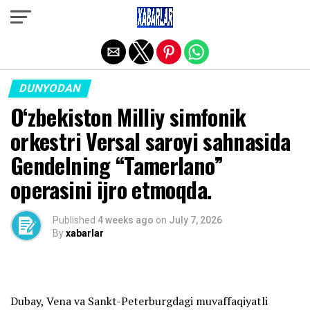
Exit mobile version
DUNYODAN
O‘zbekiston Milliy simfonik
orkestri Versal saroyi sahnasida
Gendelning “Tamerlano”
operasini ijro etmoqda.
Published
4 weeks ago
on
July 7, 2026
By
xabarlar
Dubay, Vena va Sankt-Peterburgdagi muvaffaqiyatli