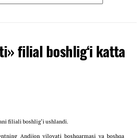
» filial boshlig‘i katta
i filiali boshlig‘i ushlandi.
ntning Andijon viloyati boshqarmasi va boshqa