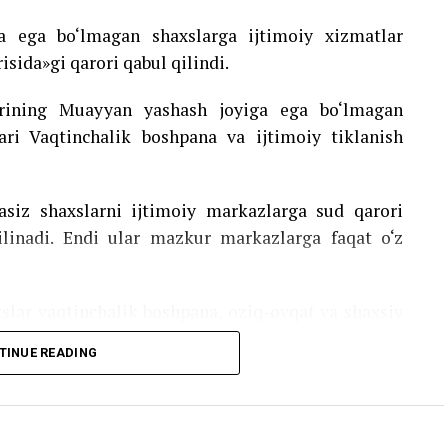
a ega bo‘lmagan shaxslarga ijtimoiy xizmatlar
risida»gi qarori qabul qilindi.
larining Muayyan yashash joyiga ega bo‘lmagan
lari Vaqtinchalik boshpana va ijtimoiy tiklanish
asiz shaxslarni ijtimoiy markazlarga sud qarori
ilinadi. Endi ular mazkur markazlarga faqat o‘z
xslar vaqtinchalik boshpana, oziq-ovqat va shaxsiy
huningdek, ular individual rejalar asosida ijtimoiy
TINUE READING
oiy markazlarda bo‘lgan boshpanasiz shaxslar
eb e’tirof etiladi.