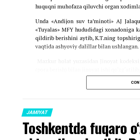
huquqni muhofaza qiluvchi organ xodimlar
Unda «Andijon suv ta’minoti» AJ Jalaqud
«Tuyalas» MFY hududidagi xonadoniga kan
qildirib berishini aytib, K.T.ning topshir
vaqtida ashyoviy dalillar bilan ushlangan.
Mazkur holat yuzasidan Jinoyat kodeksin
(pora berish) bilan jinoyat ishi qo‘zg‘atili
CON
Source link
JAMIYAT
Toshkentda fuqaro o‘