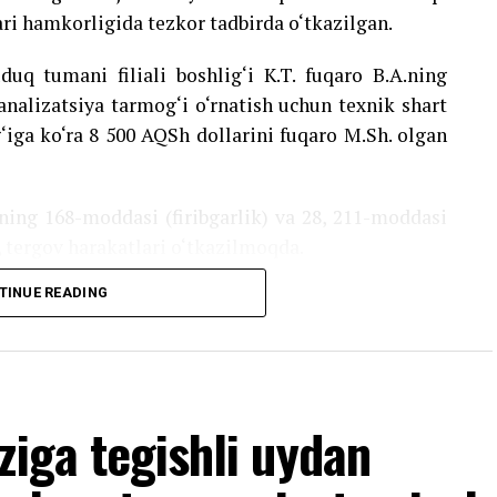
i hamkorligida tezkor tadbirda o‘tkazilgan.
uq tumani filiali boshlig‘i K.T. fuqaro B.A.ning
alizatsiya tarmog‘i o‘rnatish uchun texnik shart
ig‘iga ko‘ra 8 500 AQSh dollarini fuqaro M.Sh. olgan
ing 168-moddasi (firibgarlik) va 28, 211-moddasi
b, tergov harakatlari o‘tkazilmoqda.
TINUE READING
ziga tegishli uydan