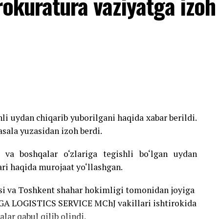
rokuratura vaziyatga izoh
hli uydan chiqarib yuborilgani haqida xabar berildi.
sala yuzasidan izoh berdi.
 va boshqalar o‘zlariga tegishli bo‘lgan uydan
ari haqida murojaat yo‘llashgan.
si va Toshkent shahar hokimligi tomonidan joyiga
EGA LOGISTICS SERVICE MChJ vakillari ishtirokida
lar qabul qilib olindi.