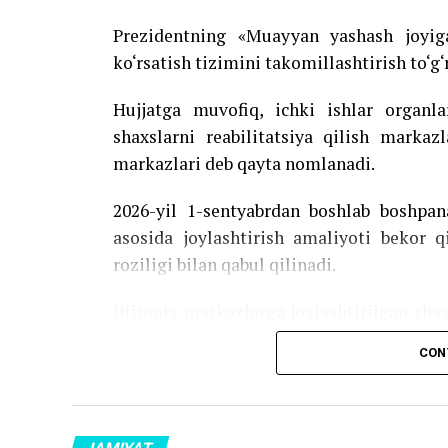
Prezidentning «Muayyan yashash joyig
ko‘rsatish tizimini takomillashtirish to‘g‘
Hujjatga muvofiq, ichki ishlar organ
shaxslarni reabilitatsiya qilish markaz
markazlari deb qayta nomlanadi.
2026-yil 1-sentyabrdan boshlab boshpan
asosida joylashtirish amaliyoti bekor q
roziligi bilan qabul qilinadi.
Ijtimoiy markazlarga joylashtirilgan sha
gigiyena vositalari bilan ta’minlanadi. S
CON
xizmat va yordamlardan foydalanadi.
2026-yil 1-oktyabrdan boshlab ijtim
qonunchilikda belgilangan tartibda ishsiz d