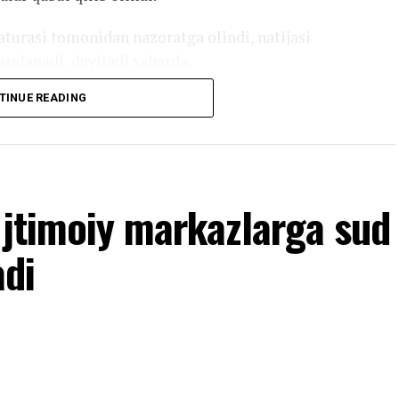
urasi tomonidan nazoratga olindi, natijasi
minlanadi, deyiladi xabarda.
TINUE READING
Ijtimoiy markazlarga sud
adi