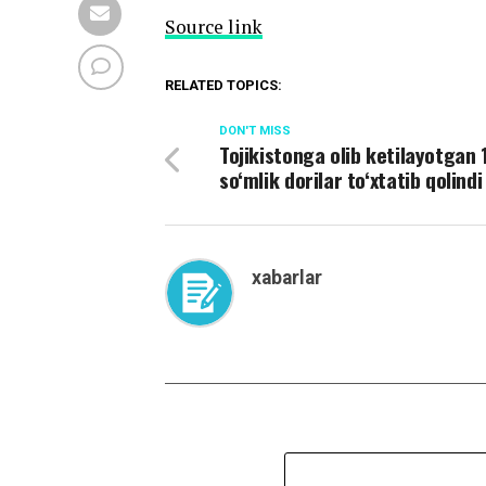
Source link
RELATED TOPICS:
DON'T MISS
Tojikistonga olib ketilayotgan 
so‘mlik dorilar to‘xtatib qolindi
xabarlar