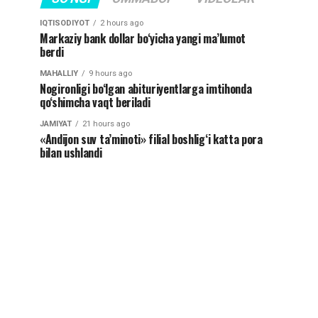
IQTISODIYOT
2 hours ago
Markaziy bank dollar bo‘yicha yangi ma’lumot
berdi
MAHALLIY
9 hours ago
Nogironligi bo‘lgan abituriyentlarga imtihonda
qo‘shimcha vaqt beriladi
JAMIYAT
21 hours ago
«Andijon suv ta’minoti» filial boshlig‘i katta pora
bilan ushlandi