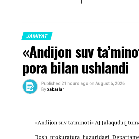
JAMIYAT
«Andijon suv ta’minoti
pora bilan ushlandi
Published
21 hours ago
on
August 6, 2026
By
xabarlar
«Andijon suv ta’minoti» AJ Jalaquduq tuman
Bosh prokuratura huzuridagi Departame