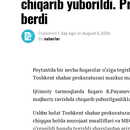
chiqarib yuborildi. P
berdi
Published
1 day ago
on
August 6, 2026
By
xabarlar
Poytaxtda bir necha fuqarolar o‘ziga tegis
Toshkent shahar prokuraturasi mazkur ma
Ijtimoiy tarmoqlarda fuqaro R.Payanov
majburiy ravishda chiqarib yuborilganlikl
Ushbu holat Toshkent shahar prokuratura
chiqqan holda murojaat mualliflari va M
o‘rganildi hamda tegishli shaxslardan ariza