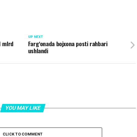
UP NEXT
1 mlrd
Farg‘onada bojxona posti rahbari
ushlandi
YOU MAY LIKE
CLICK TO COMMENT