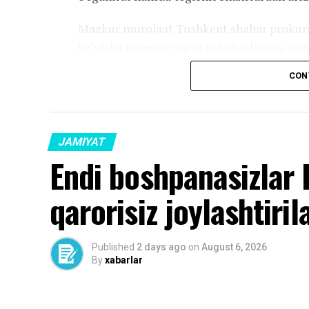
Mazkur murojaat Toshkent shahar prokurat
bo‘yicha qonuniy qaror qabul qilinishi ta’
CON
Source link
JAMIYAT
Endi boshpanasizlar 
qarorisiz joylashtiril
Published
2 days ago
on
August 6, 2026
By
xabarlar