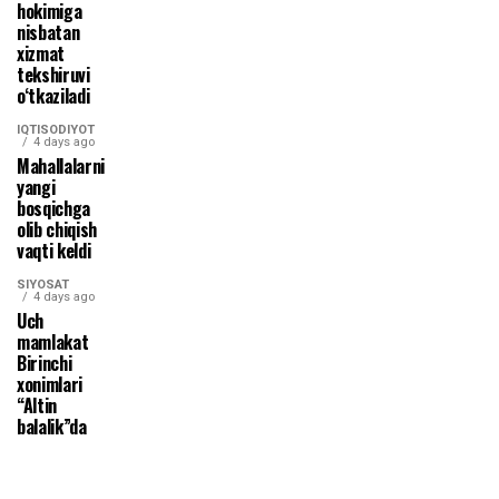
hokimiga
nisbatan
xizmat
tekshiruvi
o‘tkaziladi
IQTISODIYOT
4 days ago
Mahallalarni
yangi
bosqichga
olib chiqish
vaqti keldi
SIYOSAT
4 days ago
Uch
mamlakat
Birinchi
xonimlari
“Altin
balalik”da