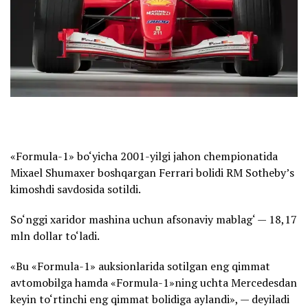
«Formula-1» bo‘yicha 2001-yilgi jahon chempionatida
Mixael Shumaxer boshqargan Ferrari bolidi RM Sotheby’s
kimoshdi savdosida sotildi.
So‘nggi xaridor mashina uchun afsonaviy mablag‘ — 18,17
mln dollar to‘ladi.
«Bu «Formula-1» auksionlarida sotilgan eng qimmat
avtomobilga hamda «Formula-1»ning uchta Mercedesdan
keyin to‘rtinchi eng qimmat bolidiga aylandi», — deyiladi