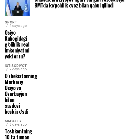
BMTda ko‘pchilik ovoz bilan qabul qilindi
SPORT
4 days ago
Osiyo
Kubogidagi
g‘oliblik real
imkoniyatmi
yoki orzu?
IQTISODIYOT
2 days ago
O‘zbekistonning
Markaziy
Osiyo va
Ozarbayjon
bilan
savdosi
keskin o‘sdi
MAHALLIY
3 days ago
Toshkentning
10 ta tuman