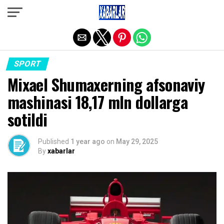
Exit mobile version
SPORT
Mixael Shumaxerning afsonaviy
mashinasi 18,17 mln dollarga
sotildi
Published
1 year ago
on
May 29, 2025
By
xabarlar