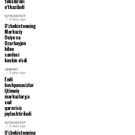
tekshiruvi
o‘tkaziladi
IQTISODIYOT
4 days ago
O‘zbekistonning
Markaziy
Osiyo va
Ozarbayjon
bilan
savdosi
keskin o‘sdi
JAMIYAT
3 days ago
Endi
boshpanasizlar
Ijtimoiy
markazlarga
sud
qarorisiz
joylashtiriladi
IQTISODIYOT
5 days ago
O‘zbekistonning