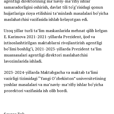
agentligi direktorining ma’naviy-ma’rifiy ishlar
samaradorligini oshirish, davlat tili to‘g‘risidagi qonun
hujjatlariga rioya etilishini ta’minlash masalalari bo‘yicha
maslahatchisi vazifasida ishlab kelayotgan edi.
Uzoq yillar turli ta’lim maskanlarida mehnat qilib kelgan
E. Karimova 2021-2021-yillarda Prezident, ijod va
ixtisoslashtirilgan maktablarni rivojlantirish agentligi
bo‘limi boshlig‘i, 2021-2023-yillarda Prezident ta’lim
muassasalari agentligi direktori maslahatchisi
lavozimlarida ishladi.
2023-2024-yillarda Maktabgacha va maktab ta’limi
vazirligi tizimidagi “Yangi O‘zbekiston” universitetining
yoshlar masalalari va ma’naviy-ma’rifiy ishlar bo‘yicha
prorektori vazifasida ish olib bordi.
Source link