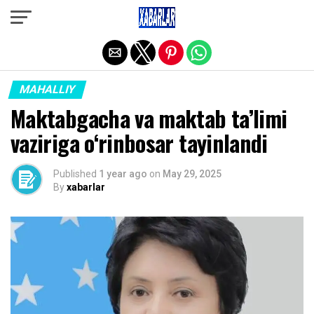
Exit mobile version
MAHALLIY
Maktabgacha va maktab ta’limi
vaziriga o‘rinbosar tayinlandi
Published
1 year ago
on
May 29, 2025
By
xabarlar