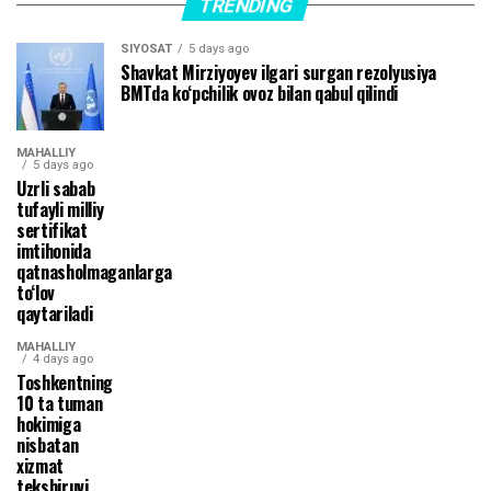
TRENDING
SIYOSAT
5 days ago
Shavkat Mirziyoyev ilgari surgan rezolyusiya
BMTda ko‘pchilik ovoz bilan qabul qilindi
MAHALLIY
5 days ago
Uzrli sabab
tufayli milliy
sertifikat
imtihonida
qatnasholmaganlarga
to‘lov
qaytariladi
MAHALLIY
4 days ago
Toshkentning
10 ta tuman
hokimiga
nisbatan
xizmat
tekshiruvi