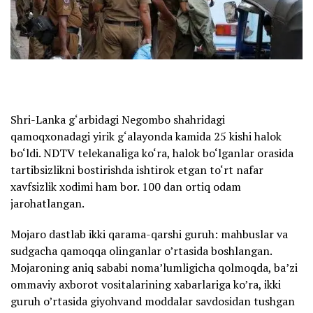
Shri-Lanka g‘arbidagi Negombo shahridagi
qamoqxonadagi yirik g‘alayonda kamida 25 kishi halok
bo‘ldi. NDTV telekanaliga ko‘ra, halok bo‘lganlar orasida
tartibsizlikni bostirishda ishtirok etgan to‘rt nafar
xavfsizlik xodimi ham bor. 100 dan ortiq odam
jarohatlangan.
Mojaro dastlab ikki qarama-qarshi guruh: mahbuslar va
sudgacha qamoqqa olinganlar o’rtasida boshlangan.
Mojaroning aniq sababi noma’lumligicha qolmoqda, ba’zi
ommaviy axborot vositalarining xabarlariga ko’ra, ikki
guruh o’rtasida giyohvand moddalar savdosidan tushgan