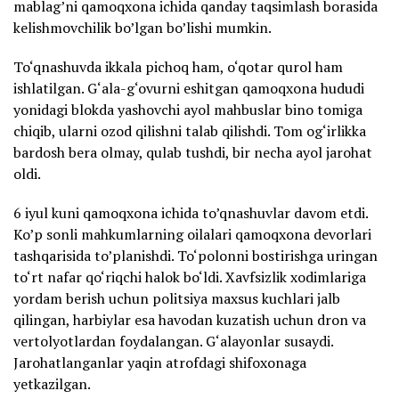
mablag’ni qamoqxona ichida qanday taqsimlash borasida
kelishmovchilik bo’lgan bo’lishi mumkin.
To‘qnashuvda ikkala pichoq ham, o‘qotar qurol ham
ishlatilgan. G‘ala-g‘ovurni eshitgan qamoqxona hududi
yonidagi blokda yashovchi ayol mahbuslar bino tomiga
chiqib, ularni ozod qilishni talab qilishdi. Tom og‘irlikka
bardosh bera olmay, qulab tushdi, bir necha ayol jarohat
oldi.
6 iyul kuni qamoqxona ichida to’qnashuvlar davom etdi.
Ko’p sonli mahkumlarning oilalari qamoqxona devorlari
tashqarisida to’planishdi. To‘polonni bostirishga uringan
to‘rt nafar qo‘riqchi halok bo‘ldi. Xavfsizlik xodimlariga
yordam berish uchun politsiya maxsus kuchlari jalb
qilingan, harbiylar esa havodan kuzatish uchun dron va
vertolyotlardan foydalangan. G‘alayonlar susaydi.
Jarohatlanganlar yaqin atrofdagi shifoxonaga
yetkazilgan.