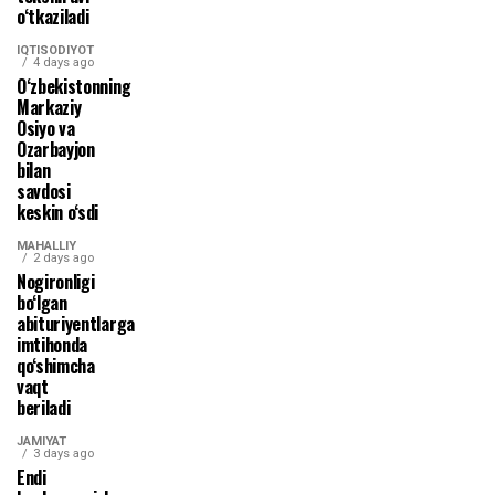
o‘tkaziladi
IQTISODIYOT
4 days ago
O‘zbekistonning
Markaziy
Osiyo va
Ozarbayjon
bilan
savdosi
keskin o‘sdi
MAHALLIY
2 days ago
Nogironligi
bo‘lgan
abituriyentlarga
imtihonda
qo‘shimcha
vaqt
beriladi
JAMIYAT
3 days ago
Endi