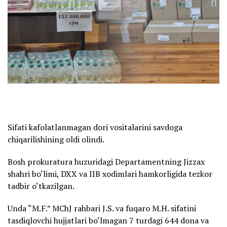
Sifati kafolatlanmagan dori vositalarini savdoga
chiqarilishining oldi olindi.
Bosh prokuratura huzuridagi Departamentning Jizzax
shahri bo‘limi, DXX va IIB xodimlari hamkorligida tezkor
tadbir o‘tkazilgan.
Unda “M.F.” MChJ rahbari J.S. va fuqaro M.H. sifatini
tasdiqlovchi hujjatlari bo‘lmagan 7 turdagi 644 dona va