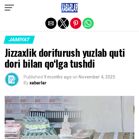
Exit mobile version
JAMIYAT
Jizzaxlik dorifurush yuzlab quti
dori bilan qo‘lga tushdi
Published
9 months ago
on
November 4, 2025
By
xabarlar