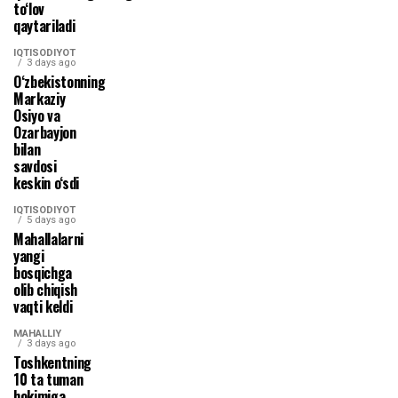
to‘lov
qaytariladi
IQTISODIYOT
3 days ago
O‘zbekistonning
Markaziy
Osiyo va
Ozarbayjon
bilan
savdosi
keskin o‘sdi
IQTISODIYOT
5 days ago
Mahallalarni
yangi
bosqichga
olib chiqish
vaqti keldi
MAHALLIY
3 days ago
Toshkentning
10 ta tuman
hokimiga