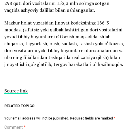
298 quti dori vositalarini 152,3 mln so‘mga sotgan
vaqtida ashyoviy dalillar bilan ushlanganlar.
Mazkur holat yuzasidan Jinoyat kodeksining 186-3-
moddasi (sifatsiz yoki qalbakilashtirilgan dori vositalarini
yoxud tibbiy buyumlarni o‘tkazish maqsadida ishlab
chiqarish, tayyorlash, olish, saqlash, tashish yoki o‘tkazish,
dori vositalarini yoki tibbiy buyumlarni dorixonalardan va
ularning filiallaridan tashqarida realizatsiya qilish) bilan
jinoyat ishi qo‘zg‘atilib, tergov harakatlari o‘tkazilmoqda.
Source link
RELATED TOPICS:
Your email address will not be published.
Required fields are marked
*
Comment
*