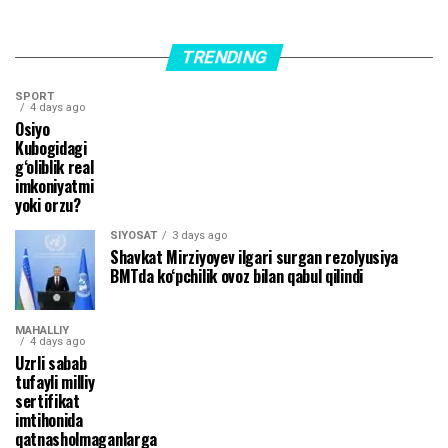
TRENDING
SPORT
4 days ago
Osiyo
Kubogidagi
g‘oliblik real
imkoniyatmi
yoki orzu?
SIYOSAT
3 days ago
Shavkat Mirziyoyev ilgari surgan rezolyusiya
BMTda ko‘pchilik ovoz bilan qabul qilindi
MAHALLIY
4 days ago
Uzrli sabab
tufayli milliy
sertifikat
imtihonida
qatnasholmaganlarga