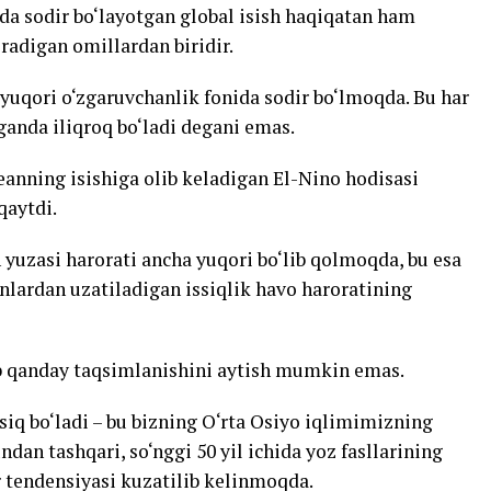
da sodir bo‘layotgan global isish haqiqatan ham
iradigan omillardan biridir.
o yuqori o‘zgaruvchanlik fonida sodir bo‘lmoqda. Bu har
aganda iliqroq bo‘ladi degani emas.
eanning isishiga olib keladigan El-Nino hodisasi
qaytdi.
 yuzasi harorati ancha yuqori bo‘lib qolmoqda, bu esa
anlardan uzatiladigan issiqlik havo haroratining
ab qanday taqsimlanishini aytish mumkin emas.
siq bo‘ladi – bu bizning O‘rta Osiyo iqlimimizning
undan tashqari, so‘nggi 50 yil ichida yoz fasllarining
or tendensiyasi kuzatilib kelinmoqda.