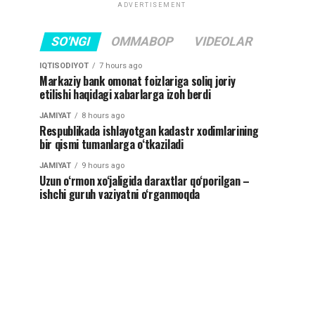
ADVERTISEMENT
SO'NGI
OMMABOP
VIDEOLAR
IQTISODIYOT
7 hours ago
Markaziy bank omonat foizlariga soliq joriy
etilishi haqidagi xabarlarga izoh berdi
JAMIYAT
8 hours ago
Respublikada ishlayotgan kadastr xodimlarining
bir qismi tumanlarga o‘tkaziladi
JAMIYAT
9 hours ago
Uzun o‘rmon xo‘jaligida daraxtlar qo‘porilgan –
ishchi guruh vaziyatni o‘rganmoqda