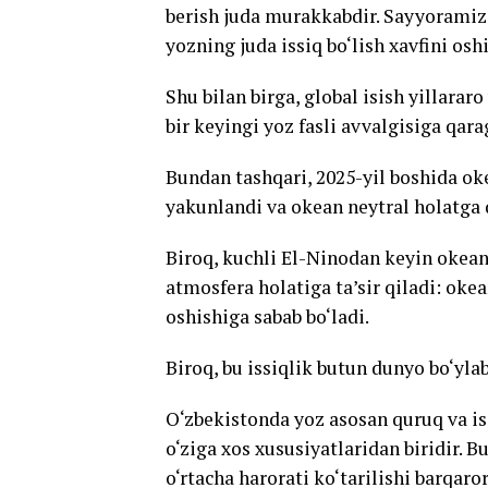
berish juda murakkabdir. Sayyoramiz
yozning juda issiq bo‘lish xavfini osh
Shu bilan birga, global isish yillarar
bir keyingi yoz fasli avvalgisiga qar
Bundan tashqari, 2025-yil boshida ok
yakunlandi va okean neytral holatga 
Biroq, kuchli El-Ninodan keyin okean
atmosfera holatiga ta’sir qiladi: oke
oshishiga sabab bo‘ladi.
Biroq, bu issiqlik butun dunyo bo‘yl
O‘zbekistonda yoz asosan quruq va is
o‘ziga xos xususiyatlaridan biridir. B
o‘rtacha harorati ko‘tarilishi barqar