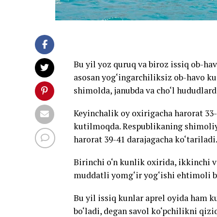
Bu yil yoz quruq va biroz issiq ob-ha
asosan yog‘ingarchiliksiz ob-havo kuz
shimolda, janubda va cho‘l hududlarda
Keyinchalik oy oxirigacha harorat 33-
kutilmoqda. Respublikaning shimoliy,
harorat 39-41 darajagacha ko‘tariladi
Birinchi o‘n kunlik oxirida, ikkinchi
muddatli yomg‘ir yog‘ishi ehtimoli b
Bu yil issiq kunlar aprel oyida ham k
bo‘ladi, degan savol ko‘pchilikni qiz