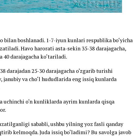
vo bilan boshlanadi. 1-7-iyun kunlari respublika bo‘yicha
atiladi. Havo harorati asta-sekin 35-38 darajagacha,
 40 darajagacha ko‘tariladi.
38 darajadan 25-30 darajagacha o‘zgarib turishi
 janubiy va cho‘l hududlarida eng issiq kunlarda
.
 va uchinchi o‘n kunliklarda ayrim kunlarda qisqa
or.
uzatilganligi sababli, ushbu yilning yoz fasli qanday
iqtirib kelmoqda. Juda issiq bo‘ladimi? Bu savolga javob