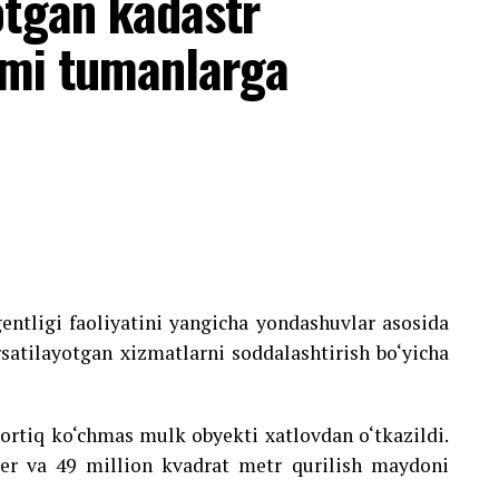
otgan kadastr
smi tumanlarga
entligi faoliyatini yangicha yondashuvlar asosida
‘rsatilayotgan xizmatlarni soddalashtirish bo‘yicha
 ortiq ko‘chmas mulk obyekti xatlovdan o‘tkazildi.
er va 49 million kvadrat metr qurilish maydoni