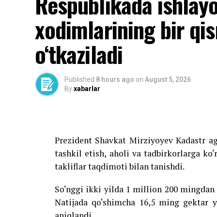
Respublikada ishlay
xodimlarining bir qi
o‘tkaziladi
Published
8 hours ago
on
August 5, 2026
By
xabarlar
Prezident Shavkat Mirziyoyev Kadastr ag
tashkil etish, aholi va tadbirkorlarga ko
takliflar taqdimoti bilan tanishdi.
So‘nggi ikki yilda 1 million 200 mingdan
Natijada qo‘shimcha 16,5 ming gektar y
aniqlandi.