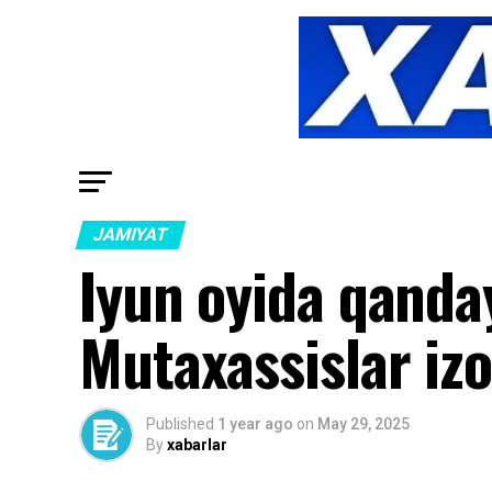
JAMIYAT
Iyun oyida qanda
Mutaxassislar izo
Published
1 year ago
on
May 29, 2025
By
xabarlar