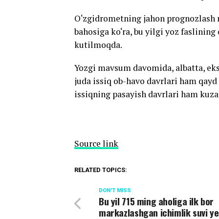
O‘zgidrometning jahon prognozlash m
bahosiga ko‘ra, bu yilgi yoz faslining
kutilmoqda.
Yozgi mavsum davomida, albatta, eks
juda issiq ob-havo davrlari ham qayd
issiqning pasayish davrlari ham kuzat
Source link
RELATED TOPICS:
DON'T MISS
Bu yil 715 ming aholiga ilk bor
markazlashgan ichimlik suvi ye