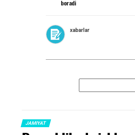
boradi
xabarlar
JAMIYAT