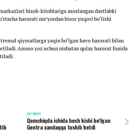
arkazlari hisob-kitoblariga asoslangan dastlabki
 o‘rtacha harorati me’yordan biroz yuqori bo‘lishi
tremal qiymatlarga yaqin bo‘lgan havo harorati bilan
 etiladi. Ammo yoz uchun nisbatan qulay harorat fonida
iladi.
UP NEXT
Qamchiqda ichida besh kishi bo‘lgan
tib
Gentra xandaqqa tushib ketdi