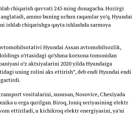
shlab chiqarish quvvati 245 ming donagacha. Hozirgi
ni anglatadi, ammo buning uchun raqamlar yo’q. Hyundai
ini ishlab chiqarishga qayta ishlashda sarmoya
avtomobilsotativi Hyundai Assan avtomobilsozlik,
Holdings o’rtasidagi qo’shma korxona tomonidan
paniyasi o’z aktsiyalarini 2020 yilda Hyundaiga
tidagi uning rolini aks ettirish”, deb endi Hyundai endi
gartirdi.
ransport vositalarini, xususan, Nosovice, Chexiyada
nika u erga qurilgan. Biroq, Ioniq seriyasining elektr
om ettiriladi, u kichikroq elektr energiyasini, ya’ni