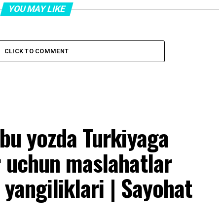
YOU MAY LIKE
CLICK TO COMMENT
 bu yozda Turkiyaga
r uchun maslahatlar
 yangiliklari | Sayohat