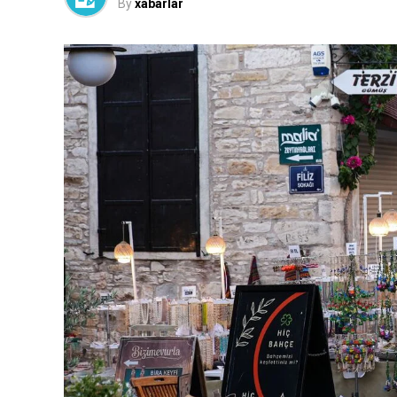
By
xabarlar