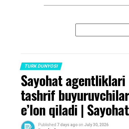
TURK DUNYOSI
Sayohat agentliklari
tashrif buyuruvchila
e’lon qiladi | Sayohat
Published
7 days ago
on
July 30, 2026