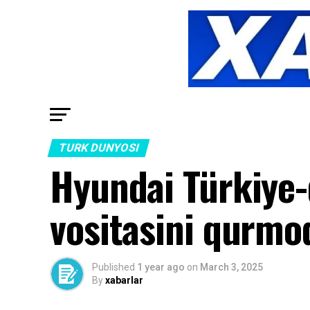
TURK DUNYOSI
Hyundai Türkiye-
vositasini qurmo
Published
1 year ago
on
March 3, 2025
By
xabarlar