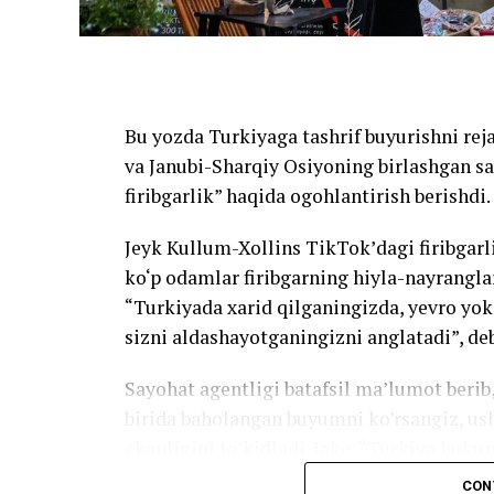
Bu yozda Turkiyaga tashrif buyurishni rej
va Janubi-Sharqiy Osiyoning birlashgan s
firibgarlik” haqida ogohlantirish berishdi.
Jeyk Kullum-Xollins TikTok’dagi firibgarli
ko‘p odamlar firibgarning hiyla-nayranglar
“Turkiyada xarid qilganingizda, yevro yoki
sizni aldashayotganingizni anglatadi”, deb
Sayohat agentligi batafsil ma’lumot berib,
birida baholangan buyumni ko’rsangiz, ush
ekanligini ta’kidladi. Jake, “Turkiya huku
reklama qilishni talab qiladi”, dedi.
CON