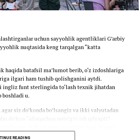
alashtirganlar uchun sayyohlik agentliklari G’arbiy
ayyohlik nuqtasida keng tarqalgan “katta
k haqida batafsil ma’lumot berib, o‘z izdoshlariga
iga ilgari ham tushib qolishganini aytdi.
 ingliz funt sterlingida to‘lash texnik jihatdan
 boshladi u.
 agar siz do’konda bo’lsangiz va ikki valyutadan
bu do’kon “allaqachon noto’g’ri ish qilyapti”
mati barcha do‘konlardan narxlarni turk lirasida
TINUE READING