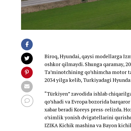
Biroq, Hyundai, qaysi modellarga Izm
oshkor qilmaydi. Shunga qaramay, 2
Ta’minotchining qo’shimcha motor ta
2034 yilga kelib, Turkiyadagi Hyundai
“Türkiyen” zavodida ishlab chiqarilg
qo’shadi va Evropa bozorida barqaror 
xabar beradi Koreys press-relizda. H
o’simlik yonish dvigatellarini qurish
IZIKA Kichik mashina va Bayon kichik