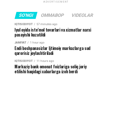
ADVERTISEMENT
SO'NGI
OMMABOP
VIDEOLAR
IQTISODIYOT
57 minutes ago
Iyul oyida iste’mol tovarlari va xizmatlar narxi
pasayishi kuzatildi
JAMIYAT
1 hour ago
Endi boshpanasizlar Ijtimoiy markazlarga sud
qarorisiz joylashtiriladi
IQTISODIYOT
11 hours ago
Markaziy bank omonat foizlariga soliq joriy
etilishi haqidagi xabarlarga izoh berdi