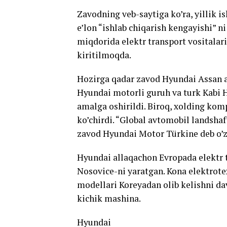
Zavodning veb-saytiga ko’ra, yillik i
e’lon “ishlab chiqarish kengayishi” 
miqdorida elektr transport vositalar
kiritilmoqda.
Hozirga qadar zavod Hyundai Assan 
Hyundai motorli guruh va turk Kabi 
amalga oshirildi. Biroq, xolding kom
ko’chirdi. “Global avtomobil landshaf
zavod Hyundai Motor Türkine deb o’z
Hyundai allaqachon Evropada elektr t
Nosovice-ni yaratgan. Kona elektrotex
modellari Koreyadan olib kelishni dav
kichik mashina.
Hyundai