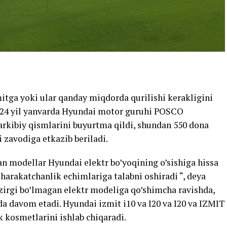
itga yoki ular qanday miqdorda qurilishi kerakligini
024 yil yanvarda Hyundai motor guruhi POSCO
rkibiy qismlarini buyurtma qildi, shundan 550 dona
 zavodiga etkazib beriladi.
an modellar Hyundai elektr bo’yoqining o’sishiga hissa
harakatchanlik echimlariga talabni oshiradi “, deya
ozirgi bo’lmagan elektr modeliga qo’shimcha ravishda,
da davom etadi. Hyundai izmit i10 va I20 va I20 va IZMIT
 kosmetlarini ishlab chiqaradi.