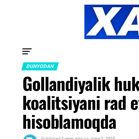
DUNYODAN
Gollandiyalik huk
koalitsiyani rad 
hisoblamoqda
Published
1 year ago
on
June 3, 2025