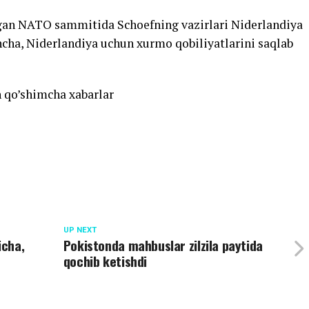
igan NATO sammitida Schoefning vazirlari Niderlandiya
cha, Niderlandiya uchun xurmo qobiliyatlarini saqlab
 qo’shimcha xabarlar
UP NEXT
icha,
Pokistonda mahbuslar zilzila paytida
qochib ketishdi