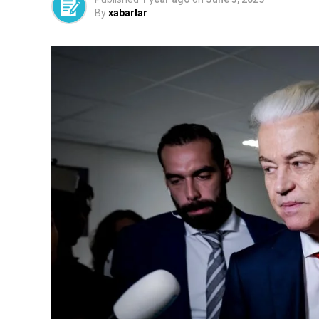
By
xabarlar