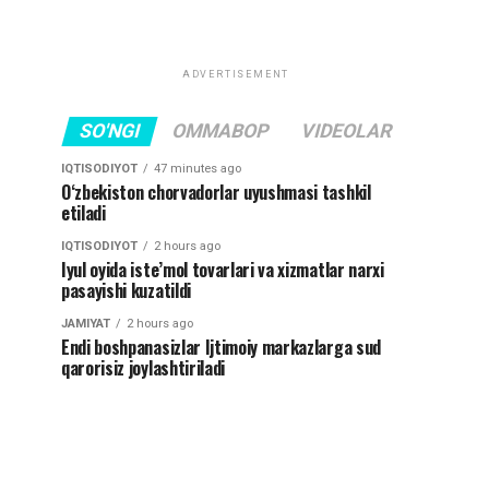
ADVERTISEMENT
SO'NGI
OMMABOP
VIDEOLAR
IQTISODIYOT
47 minutes ago
O‘zbekiston chorvadorlar uyushmasi tashkil
etiladi
IQTISODIYOT
2 hours ago
Iyul oyida iste’mol tovarlari va xizmatlar narxi
pasayishi kuzatildi
JAMIYAT
2 hours ago
Endi boshpanasizlar Ijtimoiy markazlarga sud
qarorisiz joylashtiriladi