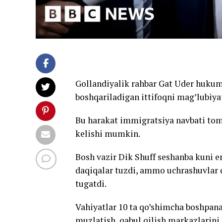
Gollandiyalik rahbar Gat Uder hukuma
boshqariladigan ittifoqni mag’lubiya
Bu harakat immigratsiya navbati tomo
kelishi mumkin.
Bosh vazir Dik Shuff seshanba kuni e
daqiqalar tuzdi, ammo uchrashuvlar q
tugatdi.
Vahiyatlar 10 ta qo’shimcha boshpana
muzlatish, qabul qilish markazlarini q