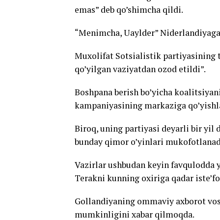
emas” deb qo’shimcha qildi.
“Menimcha, Uaylder” Niderlandiyaga x
Muxolifat Sotsialistik partiyasining
qo’yilgan vaziyatdan ozod etildi”.
Boshpana berish bo’yicha koalitsiyani 
kampaniyasining markaziga qo’yishl
Biroq, uning partiyasi deyarli bir y
bunday qimor o’yinlari mukofotlanadi
Vazirlar ushbudan keyin favqulodda y
Terakni kunning oxiriga qadar iste’f
Gollandiyaning ommaviy axborot vosit
mumkinligini xabar qilmoqda.