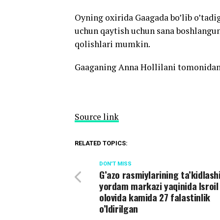
Oyning oxirida Gaagada bo’lib o’tad
uchun qaytish uchun sana boshlangun
qolishlari mumkin.
Gaaganing Anna Hollilani tomonidan
Source link
RELATED TOPICS:
DON'T MISS
G’azo rasmiylarining ta’kidlash
yordam markazi yaqinida Isroil
olovida kamida 27 falastinlik
o’ldirilgan