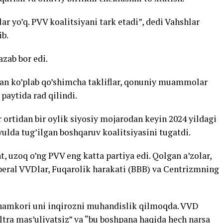
r yo’q. PVV koalitsiyani tark etadi”, dedi Vahshlar
ib.
azab bor edi.
gan ko’plab qo’shimcha takliflar, qonuniy muammolar
paytida rad qilindi.
r ortidan bir oylik siyosiy mojarodan keyin 2024 yildagi
yulda tug’ilgan boshqaruv koalitsiyasini tugatdi.
 uzoq o’ng PVV eng katta partiya edi. Qolgan a’zolar,
eral VVDlar, Fuqarolik harakati (BBB) ​​va Centrizmning
 hamkori uni inqirozni muhandislik qilmoqda. VVD
ltra mas’uliyatsiz” va “bu boshpana haqida hech narsa