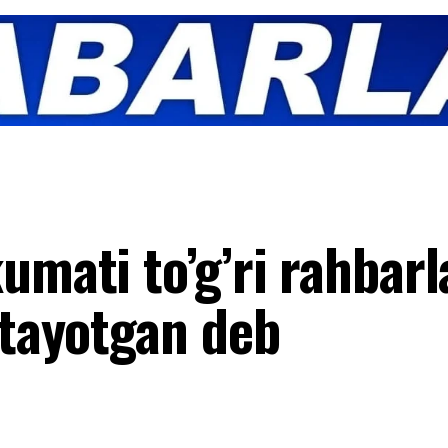
umati to’g’ri rahbarl
etayotgan deb