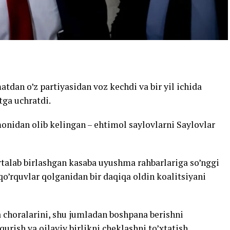
tdan o’z partiyasidan voz kechdi va bir yil ichida
tga uchratdi.
nidan olib kelingan – ehtimol saylovlarni Saylovlar
rtalab birlashgan kasaba uyushma rahbarlariga so’nggi
o’rquvlar qolganidan bir daqiqa oldin koalitsiyani
 choralarini, shu jumladan boshpana berishni
urish va oilaviy birlikni cheklashni to’xtatish.