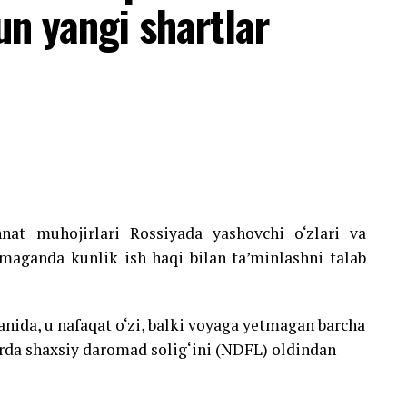
un yangi shartlar
nat muhojirlari Rossiyada yashovchi o‘zlari va
lmaganda kunlik ish haqi bilan ta’minlashni talab
anida, u nafaqat o‘zi, balki voyaga yetmagan barcha
rda shaxsiy daromad solig‘ini (NDFL) oldindan