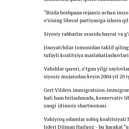
“Bizda boshpana rejamiz uchun imzola
o’zining liberal partiyasiga ishora qil
Siyosiy rahbarlar orasida hayrat va g’
Jinoyatchilar tomonidan taklif qilin
tufayli koalitsiya maslahatlashuvlari 
Vahshlar qarori, o’tgan yilgi saylovla
siyosiy mojarodan keyin 2004 yil 20 i
Gert Vilders immigratsion-immigrant,
hali ham birlashmada, konservativ lib
yangi ijtimoiy shartnomasi.
Vahiyroq odamlar sobiq koalitsiyali
lideri Dilman Hailgoz – bu harakat “u