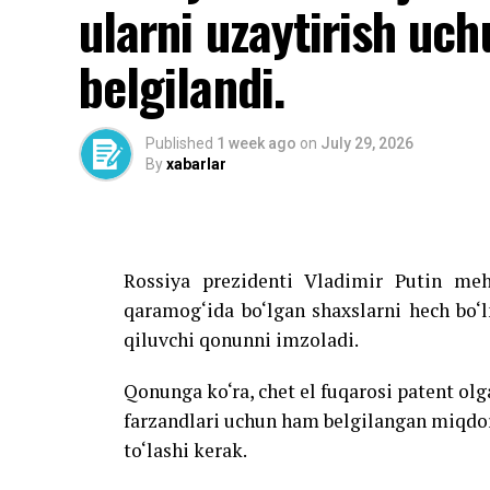
ularni uzaytirish uch
belgilandi.
Published
1 week ago
on
July 29, 2026
By
xabarlar
Rossiya prezidenti Vladimir Putin meh
qaramog‘ida bo‘lgan shaxslarni hech bo‘
qiluvchi qonunni imzoladi.
Qonunga ko‘ra, chet el fuqarosi patent olg
farzandlari uchun ham belgilangan miqdo
to‘lashi kerak.