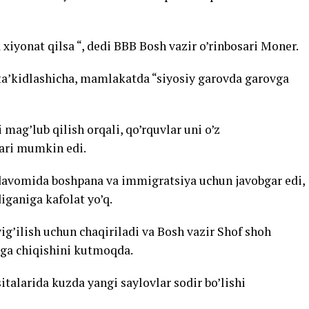
iyonat qilsa “, dedi BBB Bosh vazir o’rinbosari Moner.
 ta’kidlashicha, mamlakatda “siyosiy garovda garovga
mag’lub qilish orqali, qo’rquvlar uni o’z
ari mumkin edi.
il davomida boshpana va immigratsiya uchun javobgar edi,
ganiga kafolat yo’q.
ig’ilish uchun chaqiriladi va Bosh vazir Shof shoh
oga chiqishini kutmoqda.
alarida kuzda yangi saylovlar sodir bo’lishi