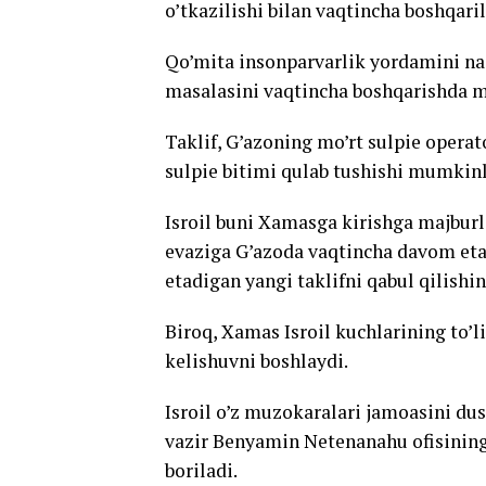
o’tkazilishi bilan vaqtincha boshqaril
Qo’mita insonparvarlik yordamini naz
masalasini vaqtincha boshqarishda m
Taklif, G’azoning mo’rt sulpie opera
sulpie bitimi qulab tushishi mumkin
Isroil buni Xamasga kirishga majbur
evaziga G’azoda vaqtincha davom et
etadigan yangi taklifni qabul qilishini
Biroq, Xamas Isroil kuchlarining to’l
kelishuvni boshlaydi.
Isroil o’z muzokaralari jamoasini du
vazir Benyamin Netenanahu ofisining
boriladi.