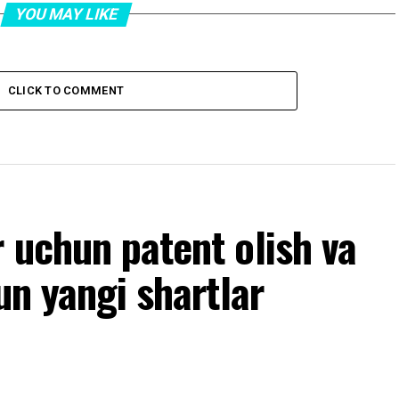
YOU MAY LIKE
CLICK TO COMMENT
 uchun patent olish va
un yangi shartlar