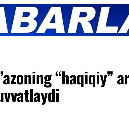
G’azoning “haqiqiy” a
uvvatlaydi