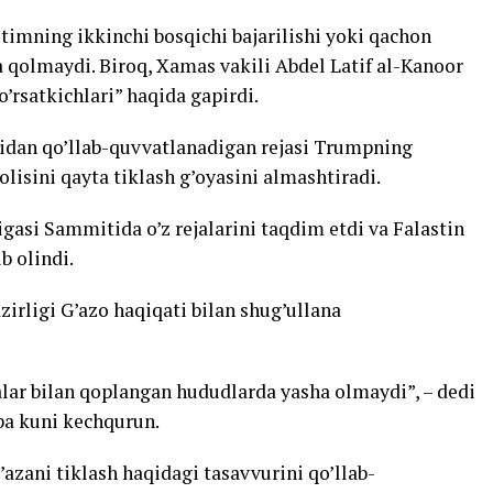
bitimning ikkinchi bosqichi bajarilishi yoki qachon
qolmaydi. Biroq, Xamas vakili Abdel Latif al-Kanoor
o’rsatkichlari” haqida gapirdi.
idan qo’llab-quvvatlanadigan rejasi Trumpning
lisini qayta tiklash g’oyasini almashtiradi.
gasi Sammitida o’z rejalarini taqdim etdi va Falastin
 olindi.
azirligi G’azo haqiqati bilan shug’ullana
alar bilan qoplangan hududlarda yasha olmaydi”, – dedi
ba kuni kechqurun.
zani tiklash haqidagi tasavvurini qo’llab-