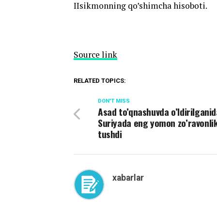
IIsikmonning qo’shimcha hisoboti.
Source link
RELATED TOPICS:
DON'T MISS
Asad to’qnashuvda o’ldirilganid
Suriyada eng yomon zo’ravonli
tushdi
xabarlar