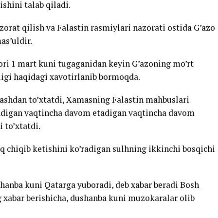
ishini talab qiladi.
orat qilish va Falastin rasmiylari nazorati ostida G’azo
as’uldir.
tori 1 mart kuni tugaganidan keyin G’azoning mo’rt
ligi haqidagi xavotirlanib bormoqda.
lashdan to’xtatdi, Xamasning Falastin mahbuslari
adigan vaqtincha davom etadigan vaqtincha davom
 to’xtatdi.
iq chiqib ketishini ko’radigan sulhning ikkinchi bosqichi
shanba kuni Qatarga yuboradi, deb xabar beradi Bosh
 xabar berishicha, dushanba kuni muzokaralar olib