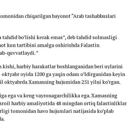
tomonidan chiqarilgan bayonot “Arab tashabbuslari
 tahdid bo’lishi kerak emas”, deb tahdid solmasligi
hot kun tartibini amalga oshirishda Falastin
ab-quvvatlaydi. ”
n kishi, harbiy harakatlar boshlanganidan beri uylarini
yil oktyabr oyida 1200 ga yaqin odam o’ldirganidan keyin
yil oktyabrda Xamasning hujumidan 251 yilni ko’rgan.
iriga ega va keng vayronagarchilikka ega. Xamasning
Isroil harbiy amaliyotida 48 mingdan ortiq falastinliklar
irligi tomonidan havo hujumlari natijasida ko’plab
a.