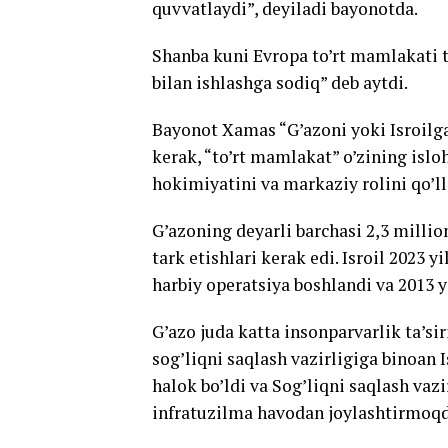
quvvatlaydi”, deyiladi bayonotda.
Shanba kuni Evropa to’rt mamlakati 
bilan ishlashga sodiq” deb aytdi.
Bayonot Xamas “G’azoni yoki Isroilga
kerak, “to’rt mamlakat” o’zining islo
hokimiyatini va markaziy rolini qo’ll
G’azoning deyarli barchasi 2,3 millio
tark etishlari kerak edi. Isroil 2023 
harbiy operatsiya boshlandi va 2013 
G’azo juda katta insonparvarlik ta’s
sog’liqni saqlash vazirligiga binoan 
halok bo’ldi va Sog’liqni saqlash vaz
infratuzilma havodan joylashtirmoqd