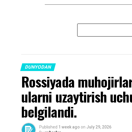
DUNYODAN
Rossiyada muhojirlar
ularni uzaytirish uch
belgilandi.
Published
1 week ago
on
July 29, 2026