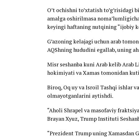
O’t ochishni to’xtatish to’g’risidagi 
amalga oshirilmasa noma’lumligicha 
keyingi haftaning nutqining “ijobiy k
G’azoning kelajagi uchun arab tomon
AQShning hududini egallab, uning aho
Misr seshanba kuni Arab kelib Arab Li
hokimiyati va Xamas tomonidan kutib
Biroq, Oq uy va Isroil Tashqi ishlar v
olmayotganlarini aytishdi.
“Aholi Shrapel va masofaviy fraktsiy
Brayan Xyuz, Trump Instituti Seshan
“Prezident Trump uning Xamasdan G’a