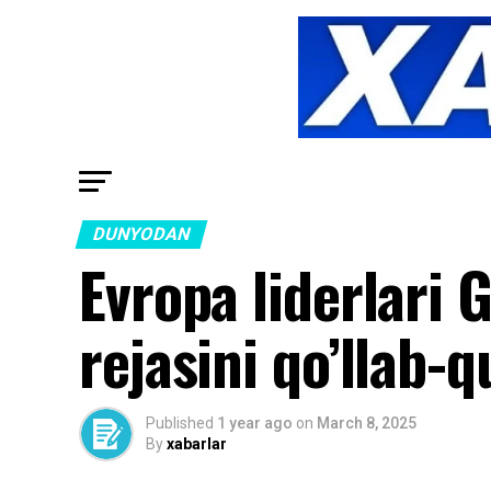
DUNYODAN
Evropa liderlari 
rejasini qo’llab-q
Published
1 year ago
on
March 8, 2025
By
xabarlar