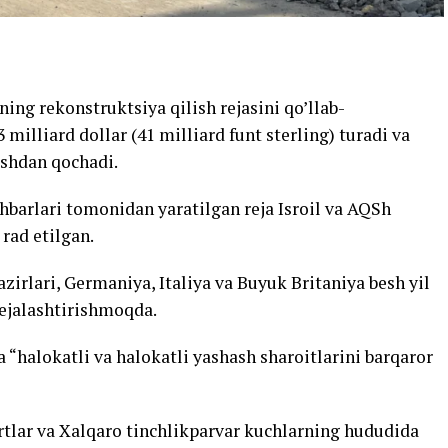
ing rekonstruktsiya qilish rejasini qo’llab-
milliard dollar (41 milliard funt sterling) turadi va
ishdan qochadi.
hbarlari tomonidan yaratilgan reja Isroil va AQSh
rad etilgan.
azirlari, Germaniya, Italiya va Buyuk Britaniya besh yil
rejalashtirishmoqda.
a “halokatli va halokatli yashash sharoitlarini barqaror
rtlar va Xalqaro tinchlikparvar kuchlarning hududida