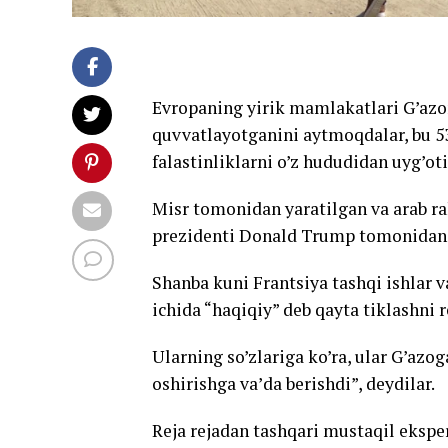
Evropaning yirik mamlakatlari G’azon
quvvatlayotganini aytmoqdalar, bu 53 
falastinliklarni o’z hududidan uyg’ot
Misr tomonidan yaratilgan va arab ra
prezidenti Donald Trump tomonidan 
Shanba kuni Frantsiya tashqi ishlar v
ichida “haqiqiy” deb qayta tiklashni 
Ularning so’zlariga ko’ra, ular G’azog
oshirishga va’da berishdi”, deydilar.
Reja rejadan tashqari mustaqil ekspe