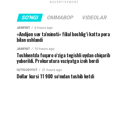
ADVERTISEMENT
SO'NGI
OMMABOP
VIDEOLAR
JAMIYAT
6 hours ago
«Andijon suv ta’minoti» filial boshlig‘i katta pora
bilan ushlandi
JAMIYAT
10 hours ago
Toshkentda fuqaro o‘ziga tegishli uydan chiqarib
yuborildi. Prokuratura vaziyatga izoh berdi
IQTISODIYOT
21 hours ago
Dollar kursi 11 900 so‘mdan tushib ketdi