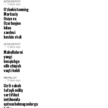
IQTISODIYOT
3 days ago
O‘zbekistonning
Markaziy
Osiyo va
Ozarbayjon
bilan
savdosi
keskin o‘sdi
IQTISODIYOT
5 days ago
Mahallalarni
yangi
bosqichga
olib chiqish
vaqti keldi
MAHALLIY
3 days ago
Uzrli sabab
tufayli milliy
sertifikat
imtihonida
qatnasholmaganlarga