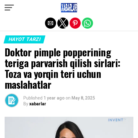
Exit mobile version
HAYOT TARZI
Doktor pimple popperining
teriga parvarish qilish sirlari:
Toza va yorqin teri uchun
maslahatlar
Published
1 year ago
on
May 8, 2025
By
xabarlar