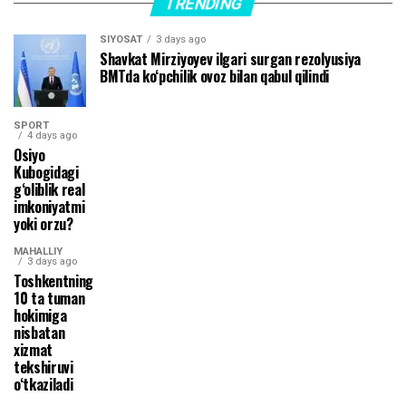
TRENDING
SIYOSAT
3 days ago
Shavkat Mirziyoyev ilgari surgan rezolyusiya
BMTda ko‘pchilik ovoz bilan qabul qilindi
SPORT
4 days ago
Osiyo
Kubogidagi
g‘oliblik real
imkoniyatmi
yoki orzu?
MAHALLIY
3 days ago
Toshkentning
10 ta tuman
hokimiga
nisbatan
xizmat
tekshiruvi
o‘tkaziladi