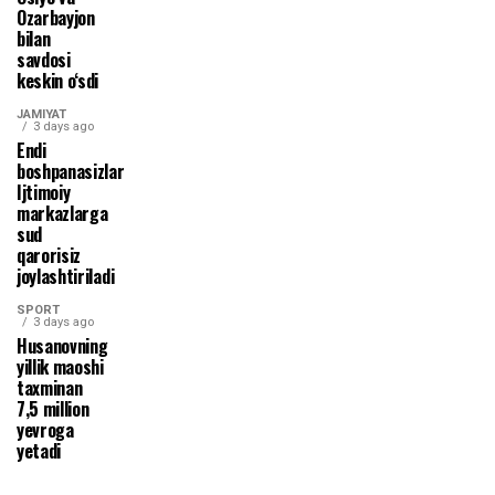
Ozarbayjon
bilan
savdosi
keskin o‘sdi
JAMIYAT
3 days ago
Endi
boshpanasizlar
Ijtimoiy
markazlarga
sud
qarorisiz
joylashtiriladi
SPORT
3 days ago
Husanovning
yillik maoshi
taxminan
7,5 million
yevroga
yetadi