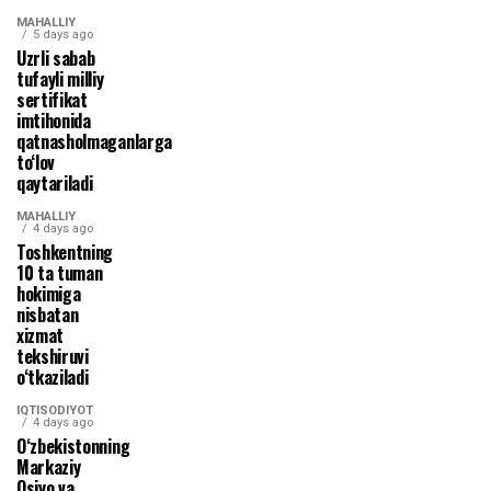
MAHALLIY
5 days ago
Uzrli sabab
tufayli milliy
sertifikat
imtihonida
qatnasholmaganlarga
to‘lov
qaytariladi
MAHALLIY
4 days ago
Toshkentning
10 ta tuman
hokimiga
nisbatan
xizmat
tekshiruvi
o‘tkaziladi
IQTISODIYOT
4 days ago
O‘zbekistonning
Markaziy
Osiyo va