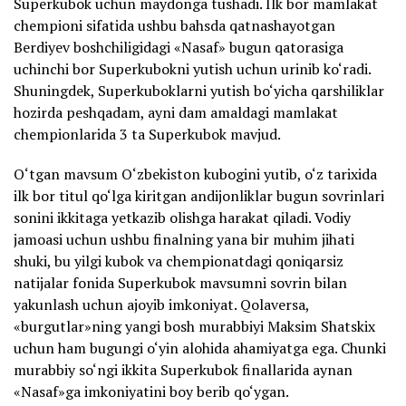
Superkubok uchun maydonga tushadi. Ilk bor mamlakat
chempioni sifatida ushbu bahsda qatnashayotgan
Berdiyev boshchiligidagi «Nasaf» bugun qatorasiga
uchinchi bor Superkubokni yutish uchun urinib ko‘radi.
Shuningdek, Superkuboklarni yutish bo‘yicha qarshiliklar
hozirda peshqadam, ayni dam amaldagi mamlakat
chempionlarida 3 ta Superkubok mavjud.
O‘tgan mavsum O‘zbekiston kubogini yutib, o‘z tarixida
ilk bor titul qo‘lga kiritgan andijonliklar bugun sovrinlari
sonini ikkitaga yetkazib olishga harakat qiladi. Vodiy
jamoasi uchun ushbu finalning yana bir muhim jihati
shuki, bu yilgi kubok va chempionatdagi qoniqarsiz
natijalar fonida Superkubok mavsumni sovrin bilan
yakunlash uchun ajoyib imkoniyat. Qolaversa,
«burgutlar»ning yangi bosh murabbiyi Maksim Shatskix
uchun ham bugungi o‘yin alohida ahamiyatga ega. Chunki
murabbiy so‘ngi ikkita Superkubok finallarida aynan
«Nasaf»ga imkoniyatini boy berib qo‘ygan.