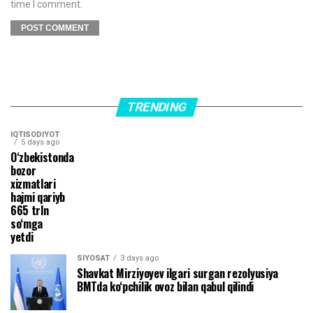
time I comment.
TRENDING
IQTISODIYOT
5 days ago
O‘zbekistonda
bozor
xizmatlari
hajmi qariyb
665 trln
so‘mga
yetdi
SIYOSAT
3 days ago
Shavkat Mirziyoyev ilgari surgan rezolyusiya
BMTda ko‘pchilik ovoz bilan qabul qilindi