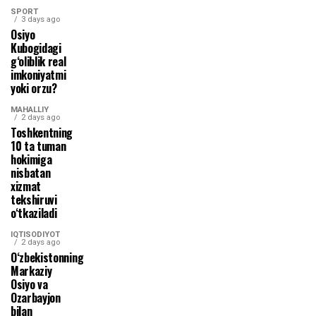
SPORT
3 days ago
Osiyo
Kubogidagi
g‘oliblik real
imkoniyatmi
yoki orzu?
MAHALLIY
2 days ago
Toshkentning
10 ta tuman
hokimiga
nisbatan
xizmat
tekshiruvi
o‘tkaziladi
IQTISODIYOT
2 days ago
O‘zbekistonning
Markaziy
Osiyo va
Ozarbayjon
bilan