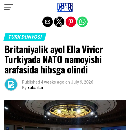
Exit mobile version
TURK DUNYOSI
Britaniyalik ayol Ella Vivier
Turkiyada NATO namoyishi
arafasida hibsga olindi
Published
4 weeks ago
on
July 9, 2026
By
xabarlar