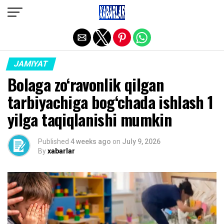
Exit mobile version
JAMIYAT
Bolaga zo‘ravonlik qilgan
tarbiyachiga bog‘chada ishlash 1
yilga taqiqlanishi mumkin
Published
4 weeks ago
on
July 9, 2026
By
xabarlar