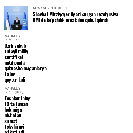
SIYOSAT
4 days ago
Shavkat Mirziyoyev ilgari surgan rezolyusiya
BMTda ko‘pchilik ovoz bilan qabul qilindi
MAHALLIY
4 days ago
Uzrli sabab
tufayli milliy
sertifikat
imtihonida
qatnasholmaganlarga
to‘lov
qaytariladi
MAHALLIY
4 days ago
Toshkentning
10 ta tuman
hokimiga
nisbatan
xizmat
tekshiruvi
o‘tkaziladi