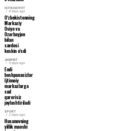
IQTISODIYOT
4 days ago
O‘zbekistonning
Markaziy
Osiyo va
Ozarbayjon
bilan
savdosi
keskin o‘sdi
JAMIYAT
3 days ago
Endi
boshpanasizlar
Ijtimoiy
markazlarga
sud
qarorisiz
joylashtiriladi
SPORT
2 days ago
Husanovning
yillik maoshi