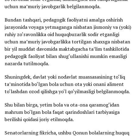
uchun ma’muriy javobgarlik belgilanmoqda.
Bundan tashqari, pedagogik faoliyatni amalga oshirish
jarayonida voyaga yetmaganga nisbatan jismoniy va (yoki)
ruhiy zo‘ravonlikka oid huquqbuzarlik sodir etganligi
uchun ma’muriy javobgarlikka tortilgan shaxsga nisbatan
bir yil muddat davomida maktabgacha ta’lim tashkilotida
pedagogik faoliyat bilan shug‘ullanishi mumkin emasligi
nazarda tutilmoqda.
Shuningdek, davlat yoki nodavlat muassasasining to‘liq
ta’minotida bo‘lgan bola uchun ota yoki onani aliment
to‘lashdan ozod qilishga yo‘l qo‘yilmasligi belgilanmoqda.
Shu bilan birga, yetim bola va ota-ona qaramog‘idan
mahrum bo‘lgan bola faqat qarindoshlari tarbiyasiga
berilishi qoidasi joriy etilmoqda.
Senatorlarning fikricha, ushbu Qonun bolalarning huquq