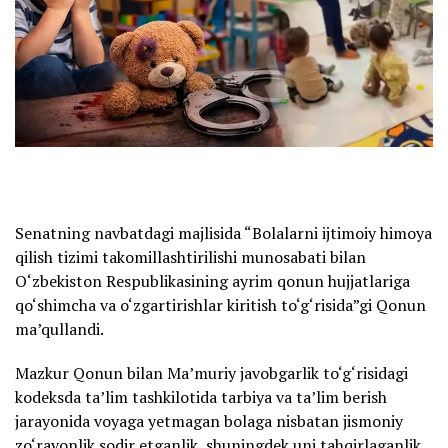
Senatning navbatdagi majlisida “Bolalarni ijtimoiy himoya
qilish tizimi takomillashtirilishi munosabati bilan
O‘zbekiston Respublikasining ayrim qonun hujjatlariga
qo‘shimcha va o‘zgartirishlar kiritish to‘g‘risida”gi Qonun
ma’qullandi.
Mazkur Qonun bilan Ma’muriy javobgarlik to‘g‘risidagi
kodeksda ta’lim tashkilotida tarbiya va ta’lim berish
jarayonida voyaga yetmagan bolaga nisbatan jismoniy
zo‘ravonlik sodir etganlik, shuningdek uni tahqirlaganlik