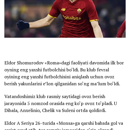
Eldor Shomurodov «Roma»dagi faoliyati davomida ilk bor
oyning eng yaxshi futbolchisi bo‘ldi. Bu klub fevral
oyining eng yaxshi futbolchisini aniqlash uchun ovoz
berish yakunlarini e’lon qilganidan so‘ng ma’lum bo‘ldi.
Vatandoshimiz klub rasmiy saytidagi ovoz berish
jarayonida 5 nomzod orasida eng ko‘p ovoz to‘pladi. U
Dibala, Anxelinio, Chelik va Suleni ortda qoldirdi.
Eldor A Seriya 26-turida «Monsa»ga qarshi bahsda gol va