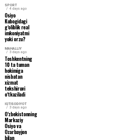
SPORT
4 days ago
Osiyo
Kubogidagi
g‘oliblik real
imkoniyatmi
yoki orzu?
MAHALLIY
3 days ago
Toshkentning
10 ta tuman
hokimiga
nisbatan
xizmat
tekshiruvi
o‘tkaziladi
IQTISODIYOT
3 days ago
O‘zbekistonning
Markaziy
Osiyo va
Ozarbayjon
bilan