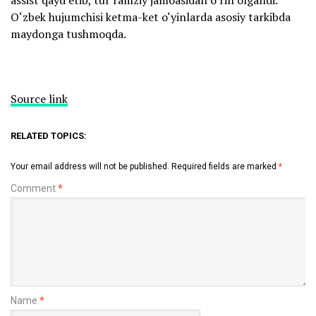
assist qayd etib, tur ramziy jamoasidan o‘rin olgandi.
O‘zbek hujumchisi ketma-ket o‘yinlarda asosiy tarkibda
maydonga tushmoqda.
Source link
RELATED TOPICS:
Your email address will not be published.
Required fields are marked
*
Comment
*
Name
*