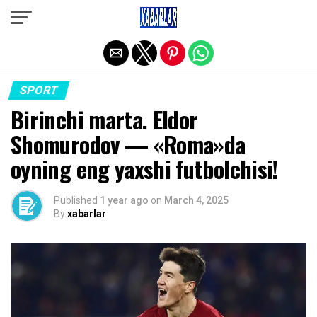
Exit mobile version
SPORT
Birinchi marta. Eldor
Shomurodov — «Roma»da
oyning eng yaxshi futbolchisi!
Published
1 year ago
on
March 4, 2025
By
xabarlar