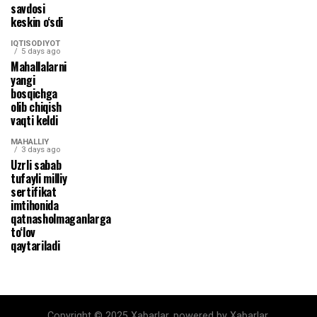
savdosi
keskin o‘sdi
IQTISODIYOT
5 days ago
Mahallalarni
yangi
bosqichga
olib chiqish
vaqti keldi
MAHALLIY
3 days ago
Uzrli sabab
tufayli milliy
sertifikat
imtihonida
qatnasholmaganlarga
to‘lov
qaytariladi
Copyright © 2025 Xabarlar. powered by Xabarlar.