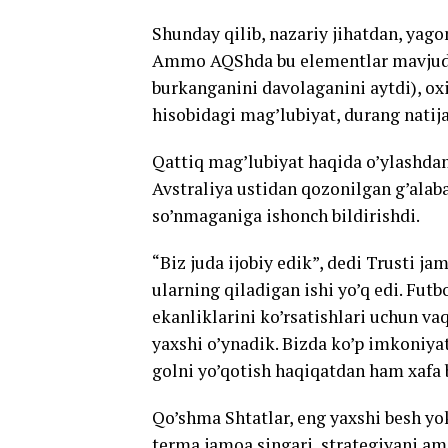
Shunday qilib, nazariy jihatdan, yago
Ammo AQShda bu elementlar mavjud bo
burkanganini davolaganini aytdi), oxi
hisobidagi mag’lubiyat, durang natij
Qattiq mag’lubiyat haqida o’ylashdan
Avstraliya ustidan qozonilgan g’alaba
so’nmaganiga ishonch bildirishdi.
“Biz juda ijobiy edik”, dedi Trusti ja
ularning qiladigan ishi yo’q edi. Futb
ekanliklarini ko’rsatishlari uchun vaq
yaxshi o’ynadik. Bizda ko’p imkoniyat
golni yo’qotish haqiqatdan ham xafa b
Qo’shma Shtatlar, eng yaxshi besh yok
terma jamoa singari, strategiyani am