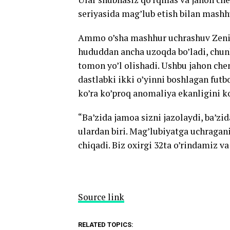
seriyasida mag’lub etish bilan mashh
Ammo o’sha mashhur uchrashuv Zenitsa
hududdan ancha uzoqda bo’ladi, chun
tomon yo’l olishadi. Ushbu jahon ch
dastlabki ikki o’yinni boshlagan futb
ko’ra ko’proq anomaliya ekanligini ko
“Ba’zida jamoa sizni jazolaydi, ba’zi
ulardan biri. Mag’lubiyatga uchragan
chiqadi. Biz oxirgi 32ta o’rindamiz v
Source link
RELATED TOPICS: