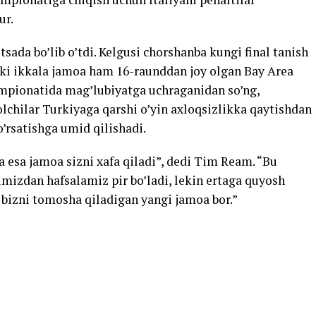
ur.
da bo’lib o’tdi. Kelgusi chorshanba kungi final tanish
ki ikkala jamoa ham 16-raunddan joy olgan Bay Area
empionatida mag’lubiyatga uchraganidan so’ng,
olchilar Turkiyaga qarshi o’yin axloqsizlikka qaytishdan
’rsatishga umid qilishadi.
da esa jamoa sizni xafa qiladi”, dedi Tim Ream. “Bu
imizdan hafsalamiz pir bo’ladi, lekin ertaga quyosh
a bizni tomosha qiladigan yangi jamoa bor.”