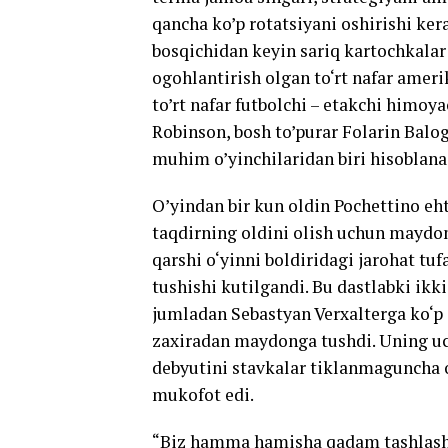
qancha ko’p rotatsiyani oshirishi ke
bosqichidan keyin sariq kartochkalar h
ogohlantirish olgan to‘rt nafar amerik
to’rt nafar futbolchi – etakchi himoy
Robinson, bosh to’purar Folarin Bal
muhim o’yinchilaridan biri hisoblana
O’yindan bir kun oldin Pochettino eht
taqdirning oldini olish uchun maydon
qarshi o‘yinni boldiridagi jarohat tu
tushishi kutilgandi. Bu dastlabki ik
jumladan Sebastyan Verxalterga ko‘p j
zaxiradan maydonga tushdi. Uning uch
debyutini stavkalar tiklanmaguncha 
mukofot edi.
“Biz hamma hamisha qadam tashlashga