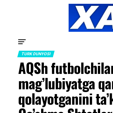
TURK DUNYOSI
AQSh futbolchila
mag’lubiyatga qa
qolayotganini ta