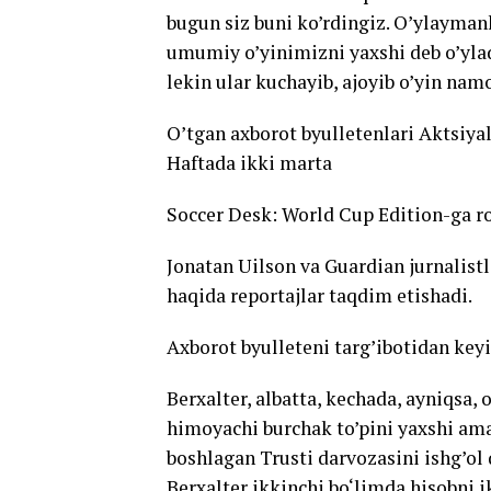
bugun siz buni ko’rdingiz. O’ylaymank
umumiy o’yinimizni yaxshi deb o’ylad
lekin ular kuchayib, ajoyib o’yin namo
O’tgan axborot byulletenlari Aktsiyal
Haftada ikki marta
Soccer Desk: World Cup Edition-ga ro
Jonatan Uilson va Guardian jurnalistla
haqida reportajlar taqdim etishadi.
Axborot byulleteni targ’ibotidan key
Berxalter, albatta, kechada, ayniqsa, 
himoyachi burchak to’pini yaxshi amal
boshlagan Trusti darvozasini ishg’ol
Berxalter ikkinchi bo‘limda hisobni ik