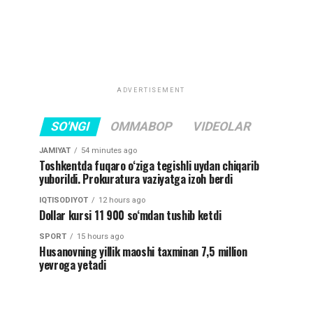
ADVERTISEMENT
SO'NGI
OMMABOP
VIDEOLAR
JAMIYAT
54 minutes ago
Toshkentda fuqaro o‘ziga tegishli uydan chiqarib
yuborildi. Prokuratura vaziyatga izoh berdi
IQTISODIYOT
12 hours ago
Dollar kursi 11 900 so‘mdan tushib ketdi
SPORT
15 hours ago
Husanovning yillik maoshi taxminan 7,5 million
yevroga yetadi