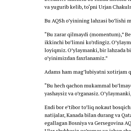
va yugurib kelib, to‘pni Urjan Chakul
Bu AQSh o’yinining lahzasi bo’lishi
“Bu zarar qilmaydi (momentum),” Berh
ikkinchi bo’limni ko’rdingiz. O’yla
loyiqmiz. O’ylaymanki, bir lahzada bi
o’yinimizdan faxrlanamiz.”
Adams ham mag’lubiyatni xotirjam qa
“Bu hech qachon mukammal bo’lmaydi
yashaysiz va o’rganasiz. O’ylaymanki,
Endi bor e’tibor to’liq nokaut bosqic
natijalar, Kanada bilan durang va Qat
egallagan Bosniya va Gersegovina AQSh
Ular shubhasiz qo’rqmas va jahon che