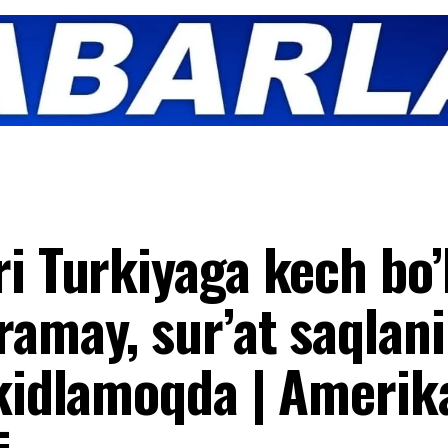
ri Turkiyaga kech bo’
ramay, sur’at saqlan
’kidlamoqda | Amerik