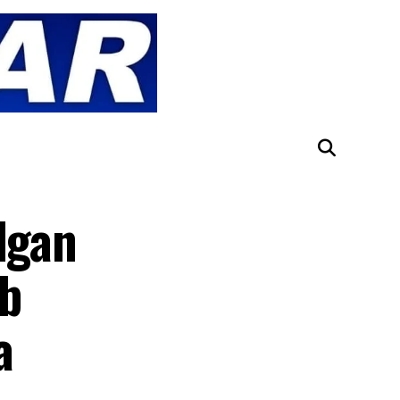
lgan
ib
a