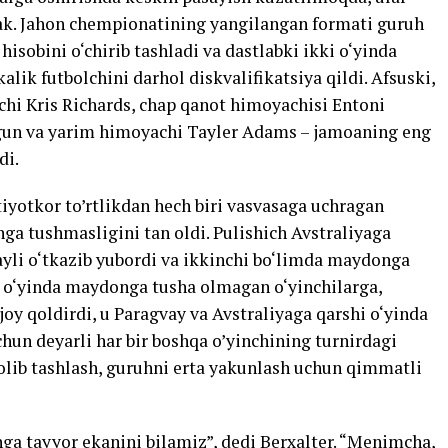
rak. Jahon chempionatining yangilangan formati guruh
isobini o‘chirib tashladi va dastlabki ikki o‘yinda
alik futbolchini darhol diskvalifikatsiya qildi. Afsuski,
achi Kris Richards, chap qanot himoyachisi Entoni
ogun va yarim himoyachi Tayler Adams – jamoaning eng
di.
iyotkor to’rtlikdan hech biri vasvasaga uchragan
ga tushmasligini tan oldi. Pulishich Avstraliyaga
fayli o‘tkazib yubordi va ikkinchi bo‘limda maydonga
ki o‘yinda maydonga tusha olmagan o‘yinchilarga,
oy qoldirdi, u Paragvay va Avstraliyaga qarshi o‘yinda
un deyarli har bir boshqa o’yinchining turnirdagi
olib tashlash, guruhni erta yakunlash uchun qimmatli
 tayyor ekanini bilamiz”, dedi Berxalter. “Menimcha,