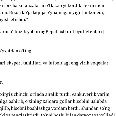
i, biz ba’zi lahzalarni o’tkazib yubordik, lekin men
im. Bizda ko’p daqiqa o’ynamagan yigitlar bor edi,
yish etishdi.”
arni o’tkazib yuboringBepul axborot byulletenlari |
’yxatdan o’ting
ri ekspert tahlillari va futboldagi eng yirik voqealar
in
oxirgi uchinchi o’rinda ajralib turdi. Vankuverlik yarim
ga oshirib, o’zining xalqaro gollar hisobini uslubda
 qilib, hisobni boshlashga yordam berdi. Shundan so‘ng
kiga tenglashtirdi, to‘pni boshi bilan darvozaga yo‘lladi