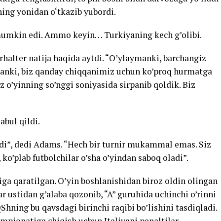
ning yonidan o‘tkazib yubordi.
 mumkin edi. Ammo keyin… Turkiyaning kech g’olibi.
alter natija haqida aytdi. “O’ylaymanki, barchangiz
ymanki, biz qanday chiqqanimiz uchun ko’proq hurmatga
z o’yinning so’nggi soniyasida sirpanib qoldik. Biz
bul qildi.
”, dedi Adams. “Hech bir turnir mukammal emas. Siz
 ko’plab futbolchilar o’sha o’yindan saboq oladi”.
higa qaratilgan. O’yin boshlanishidan biroz oldin olingan
ar ustidan g’alaba qozonib, “A” guruhida uchinchi o’rinni
ning bu qavsdagi birinchi raqibi bo’lishini tasdiqladi.
mpionatiga chiqish uchun Italiyani penaltilar