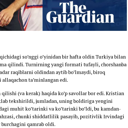
chidagi so’nggi o’yinidan bir hafta oldin Turkiya bilan
ma qilindi. Turnirning yangi formati tufayli, chorshanba
dar raqiblarni oldindan aytib bo’lmaydi, biroq
i allaqachon ta’minlangan edi.
ilishi (va kerak) haqida ko’p savollar bor edi. Kristian
klab tekshirildi, jumladan, uning boldiriga yengini
agi muhit ko’tarinki va ko’tarinki bo’ldi, bu kamdan-
hzasi, chunki shiddatlilik pasayib, pozitivlik Irvindagi
r burchagini qamrab oldi.