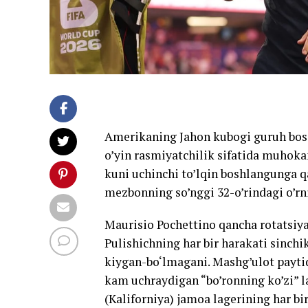
Amerikaning Jahon kubogi guruh bosqi
o’yin rasmiyatchilik sifatida muhoka
kuni uchinchi to’lqin boshlangunga qa
mezbonning so’nggi 32-o’rindagi o’rn
Maurisio Pochettino qancha rotatsiya q
Pulishichning har bir harakati sinchi
kiygan-bo‘lmagani. Mashg’ulot paytid
kam uchraydigan “bo’ronning ko’zi” la
(Kaliforniya) jamoa lagerining har bi