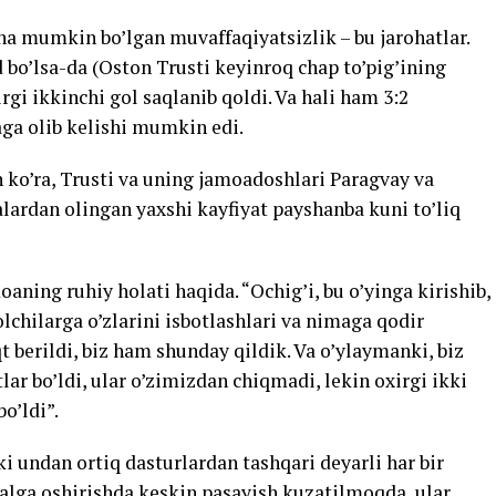
na mumkin bo’lgan muvaffaqiyatsizlik – bu jarohatlar.
’lsa-da (Oston Trusti keyinroq chap to’pig’ining
rgi ikkinchi gol saqlanib qoldi. Va hali ham 3:2
aga olib kelishi mumkin edi.
 ko’ra, Trusti va uning jamoadoshlari Paragvay va
lardan olingan yaxshi kayfiyat payshanba kuni to’liq
moaning ruhiy holati haqida. “Ochig’i, bu o’yinga kirishib,
olchilarga o’zlarini isbotlashlari va nimaga qodir
t berildi, biz ham shunday qildik. Va o’ylaymanki, biz
lar bo’ldi, ular o’zimizdan chiqmadi, lekin oxirgi ikki
o’ldi”.
i undan ortiq dasturlardan tashqari deyarli har bir
alga oshirishda keskin pasayish kuzatilmoqda, ular