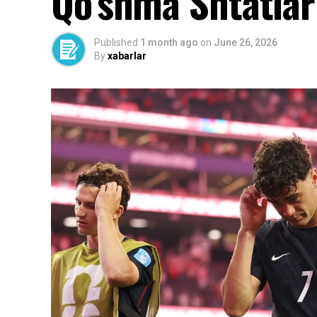
Qo’shma Shtatlar
Published
1 month ago
on
June 26, 2026
By
xabarlar