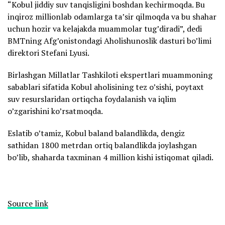
“Kobul jiddiy suv tanqisligini boshdan kechirmoqda. Bu
inqiroz millionlab odamlarga ta’sir qilmoqda va bu shahar
uchun hozir va kelajakda muammolar tug’diradi”, dedi
BMTning Afg’onistondagi Aholishunoslik dasturi bo’limi
direktori Stefani Lyusi.
Birlashgan Millatlar Tashkiloti ekspertlari muammoning
sabablari sifatida Kobul aholisining tez o’sishi, poytaxt
suv resurslaridan ortiqcha foydalanish va iqlim
o’zgarishini ko’rsatmoqda.
Eslatib o’tamiz, Kobul baland balandlikda, dengiz
sathidan 1800 metrdan ortiq balandlikda joylashgan
bo’lib, shaharda taxminan 4 million kishi istiqomat qiladi.
Source link