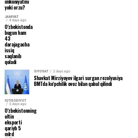
imkoniyatmi
yoki orzu?
JAMIYAT
4 days ago
O‘zbekistonda
bugun ham
43
darajagacha
issiq
saqlanib
qoladi
SIYOSAT
2 days ago
Shavkat Mirziyoyev ilgari surgan rezolyusiya
BMTda ko‘pchilik ovoz bilan qabul qilindi
IQTISODIYOT
5 days ago
O‘zbekistonning
oltin
eksporti
qariyb 5
mlrd