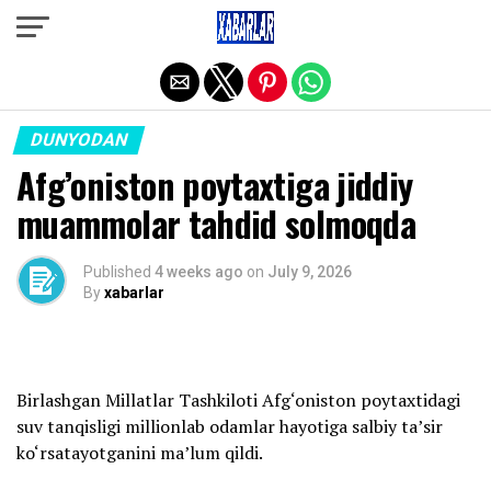
Exit mobile version
DUNYODAN
Afg’oniston poytaxtiga jiddiy
muammolar tahdid solmoqda
Published
4 weeks ago
on
July 9, 2026
By
xabarlar
Birlashgan Millatlar Tashkiloti Afg‘oniston poytaxtidagi
suv tanqisligi millionlab odamlar hayotiga salbiy ta’sir
ko‘rsatayotganini ma’lum qildi.