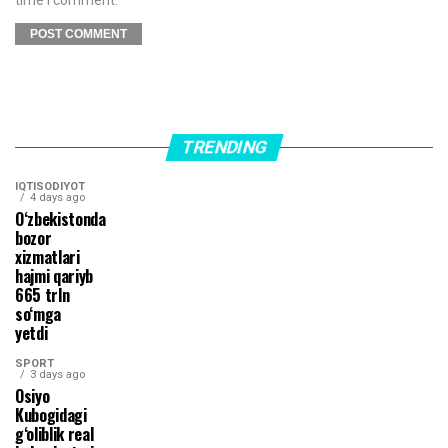
time I comment.
TRENDING
IQTISODIYOT
4 days ago
O‘zbekistonda
bozor
xizmatlari
hajmi qariyb
665 trln
so‘mga
yetdi
SPORT
3 days ago
Osiyo
Kubogidagi
g‘oliblik real