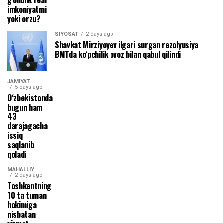
imkoniyatmi
yoki orzu?
SIYOSAT
2 days ago
Shavkat Mirziyoyev ilgari surgan rezolyusiya
BMTda ko‘pchilik ovoz bilan qabul qilindi
JAMIYAT
5 days ago
O‘zbekistonda
bugun ham
43
darajagacha
issiq
saqlanib
qoladi
MAHALLIY
2 days ago
Toshkentning
10 ta tuman
hokimiga
nisbatan