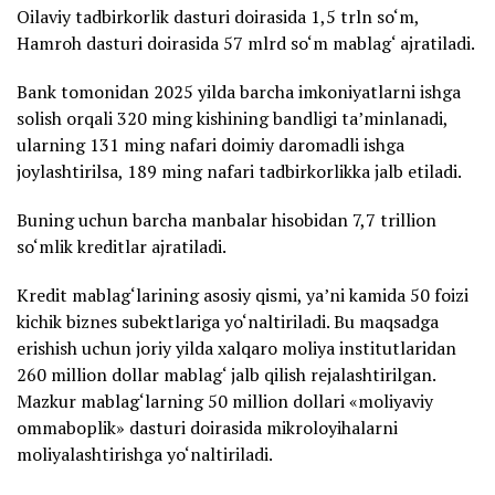
Oilaviy tadbirkorlik dasturi doirasida 1,5 trln so‘m,
Hamroh dasturi doirasida 57 mlrd so‘m mablag‘ ajratiladi.
Bank tomonidan 2025 yilda barcha imkoniyatlarni ishga
solish orqali 320 ming kishining bandligi ta’minlanadi,
ularning 131 ming nafari doimiy daromadli ishga
joylashtirilsa, 189 ming nafari tadbirkorlikka jalb etiladi.
Buning uchun barcha manbalar hisobidan 7,7 trillion
so‘mlik kreditlar ajratiladi.
Kredit mablag‘larining asosiy qismi, ya’ni kamida 50 foizi
kichik biznes subektlariga yo‘naltiriladi. Bu maqsadga
erishish uchun joriy yilda xalqaro moliya institutlaridan
260 million dollar mablag‘ jalb qilish rejalashtirilgan.
Mazkur mablag‘larning 50 million dollari «moliyaviy
ommaboplik» dasturi doirasida mikroloyihalarni
moliyalashtirishga yo‘naltiriladi.