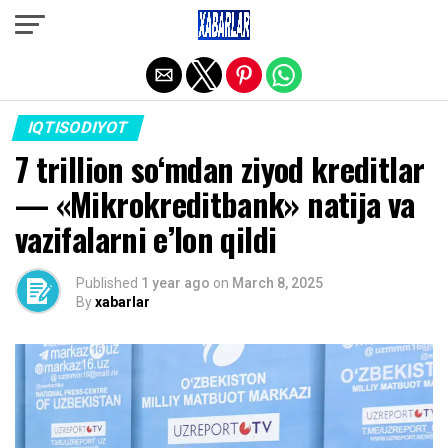
Exit mobile version
IQTISODIYOT
7 trillion so‘mdan ziyod kreditlar
— «Mikrokreditbank» natija va
vazifalarni e’lon qildi
Published
1 year ago
on
March 8, 2025
By
xabarlar