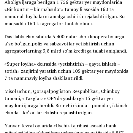
Aholiga ijaraga berilgan 1 756 gektar yer maydonlarida
«Bir kontur – bir mahsulot» tamoyili asosida 160 ta
namunali loyihalarni amalga oshirish rejalashtirilgan. Bu
maqsadda 160 ta agregator tanlab olindi.
Dastlabki ekin sifatida 5 400 nafar aholi kooperativlarga
a’zo bo‘lgan.poliz va sabzavotlar yetishtirish uchun
agregatorlarning 3,8 mlrd so‘m kreditga talabi aniqlandi.
«Super loyiha» doirasida «yetishtirish – qayta ishlash –
sotish» zanjirini yaratish uchun 105 gektar yer maydonida
7 ta namunaviy loyiha shakllantirildi.
Misol uchun, Qoraqalpog‘iston Respublikasi, Chimboy
tumani, «Tazg‘ara» OFYda yoshlarga 15 gektar yer
maydoni ijaraga berildi. Birinchi ekinda – pomidor, ikkinchi
ekinda – ko‘katlar ekilishi rejalashtirilgan.
Yanvar-fevral oylarida «Uychi» tajribasi asosida bank
mijozlari bilan o‘tkazilgan uchrashuvlar natijasida 5 857