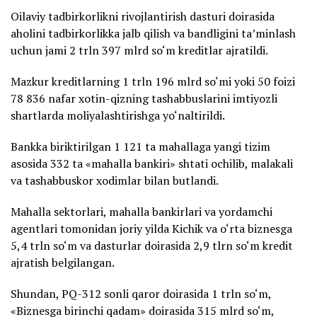
Oilaviy tadbirkorlikni rivojlantirish dasturi doirasida
aholini tadbirkorlikka jalb qilish va bandligini ta’minlash
uchun jami 2 trln 397 mlrd so‘m kreditlar ajratildi.
Mazkur kreditlarning 1 trln 196 mlrd so‘mi yoki 50 foizi
78 836 nafar xotin-qizning tashabbuslarini imtiyozli
shartlarda moliyalashtirishga yo‘naltirildi.
Bankka biriktirilgan 1 121 ta mahallaga yangi tizim
asosida 332 ta «mahalla bankiri» shtati ochilib, malakali
va tashabbuskor xodimlar bilan butlandi.
Mahalla sektorlari, mahalla bankirlari va yordamchi
agentlari tomonidan joriy yilda Kichik va o‘rta biznesga
5,4 trln so‘m va dasturlar doirasida 2,9 tlrn so‘m kredit
ajratish belgilangan.
Shundan, PQ-312 sonli qaror doirasida 1 trln so‘m,
«Biznesga birinchi qadam» doirasida 315 mlrd so‘m,