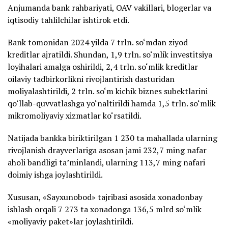
Anjumanda bank rahbariyati, OAV vakillari, blogerlar va
iqtisodiy tahlilchilar ishtirok etdi.
Bank tomonidan 2024 yilda 7 trln. so‘mdan ziyod
kreditlar ajratildi. Shundan, 1,9 trln. so‘mlik investitsiya
loyihalari amalga oshirildi, 2,4 trln. so‘mlik kreditlar
oilaviy tadbirkorlikni rivojlantirish dasturidan
moliyalashtirildi, 2 trln. so‘m kichik biznes subektlarini
qo‘llab-quvvatlashga yo‘naltirildi hamda 1,5 trln. so‘mlik
mikromoliyaviy xizmatlar ko‘rsatildi.
Natijada bankka biriktirilgan 1 230 ta mahallada ularning
rivojlanish drayverlariga asosan jami 232,7 ming nafar
aholi bandligi ta’minlandi, ularning 113,7 ming nafari
doimiy ishga joylashtirildi.
Xususan, «Sayxunobod» tajribasi asosida xonadonbay
ishlash orqali 7 273 ta xonadonga 136,5 mlrd so‘mlik
«moliyaviy paket»lar joylashtirildi.