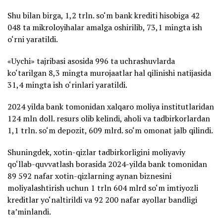
Shu bilan birga, 1,2 trln. so‘m bank krediti hisobiga 42
048 ta mikroloyihalar amalga oshirilib, 73,1 mingta ish
o‘rni yaratildi.
«Uychi» tajribasi asosida 996 ta uchrashuvlarda
ko‘tarilgan 8,3 mingta murojaatlar hal qilinishi natijasida
31,4 mingta ish o‘rinlari yaratildi.
2024 yilda bank tomonidan xalqaro moliya institutlaridan
124 mln doll. resurs olib kelindi, aholi va tadbirkorlardan
1,1 trln. so‘m depozit, 609 mlrd. so‘m omonat jalb qilindi.
Shuningdek, xotin-qizlar tadbirkorligini moliyaviy
qo‘llab-quvvatlash borasida 2024-yilda bank tomonidan
89 592 nafar xotin-qizlarning aynan biznesini
moliyalashtirish uchun 1 trln 604 mlrd so‘m imtiyozli
kreditlar yo‘naltirildi va 92 200 nafar ayollar bandligi
ta’minlandi.