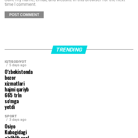
time I comment.
TRENDING
IQTISODIYOT
5 days ago
O‘zbekistonda
bozor
xizmatlari
hajmi qariyb
665 trln
so‘mga
yetdi
SPORT
3 days ago
Osiyo
Kubogidagi
g‘oliblik real