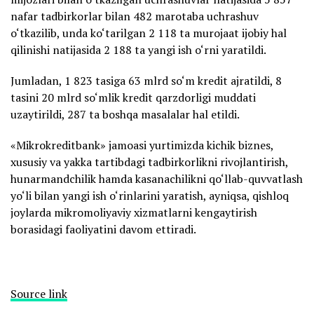
nafar tadbirkorlar bilan 482 marotaba uchrashuv
o‘tkazilib, unda ko‘tarilgan 2 118 ta murojaat ijobiy hal
qilinishi natijasida 2 188 ta yangi ish o‘rni yaratildi.
Jumladan, 1 823 tasiga 63 mlrd so‘m kredit ajratildi, 8
tasini 20 mlrd so‘mlik kredit qarzdorligi muddati
uzaytirildi, 287 ta boshqa masalalar hal etildi.
«Mikrokreditbank» jamoasi yurtimizda kichik biznes,
xususiy va yakka tartibdagi tadbirkorlikni rivojlantirish,
hunarmandchilik hamda kasanachilikni qo‘llab-quvvatlash
yo‘li bilan yangi ish o‘rinlarini yaratish, ayniqsa, qishloq
joylarda mikromoliyaviy xizmatlarni kengaytirish
borasidagi faoliyatini davom ettiradi.
Source link