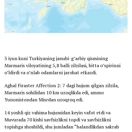
3 iyun kuni Turkiyaning janubi-g’arbiy qismining
Marmaris viloyatining 5,8 balli zilzilasi, bitta o’spirinni
o’ldirdi va o’nlab odamlarni jarohat etkazdi.
Aghal Firaster Affection 2: 7 dagi hujum qilgan zilzila,
Marmaris sohilidan 10 km uzoqlikda edi, ammo
Yunonistondan Misrdan uzoqroq edi.
14 yoshli qiz vahima hujumidan keyin vafot etdi va
Muvurada 70 kishi xavfsizlikni topdi va xavfsizlikni
topishga shoshildi, shu jumladan “balandlikdan sakrab