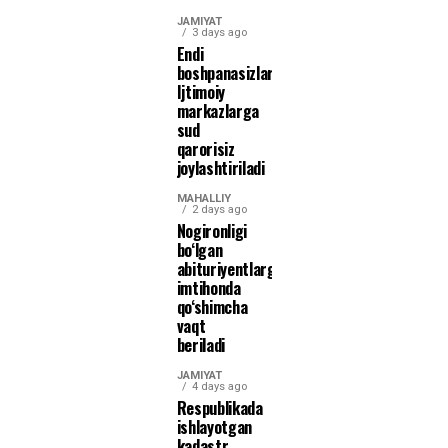
JAMIYAT
3 days ago
Endi
boshpanasizlar
Ijtimoiy
markazlarga
sud
qarorisiz
joylashtiriladi
MAHALLIY
2 days ago
Nogironligi
bo‘lgan
abituriyentlarga
imtihonda
qo‘shimcha
vaqt
beriladi
JAMIYAT
4 days ago
Respublikada
ishlayotgan
kadastr