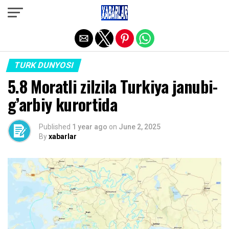
Exit mobile version
TURK DUNYOSI
5.8 Moratli zilzila Turkiya janubi-
g’arbiy kurortida
Published
1 year ago
on
June 2, 2025
By
xabarlar