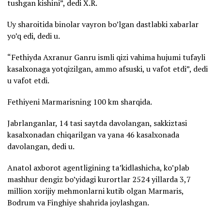
tushgan kishini”, dedi X.R.
Uy sharoitida binolar vayron bo’lgan dastlabki xabarlar
yo’q edi, dedi u.
“Fethiyda Axranur Ganru ismli qizi vahima hujumi tufayli
kasalxonaga yotqizilgan, ammo afsuski, u vafot etdi”, dedi
u vafot etdi.
Fethiyeni Marmarisning 100 km sharqida.
Jabrlanganlar, 14 tasi saytda davolangan, sakkiztasi
kasalxonadan chiqarilgan va yana 46 kasalxonada
davolangan, dedi u.
Anatol axborot agentligining ta’kidlashicha, ko’plab
mashhur dengiz bo’yidagi kurortlar 2524 yillarda 3,7
million xorijiy mehmonlarni kutib olgan Marmaris,
Bodrum va Finghiye shahrida joylashgan.