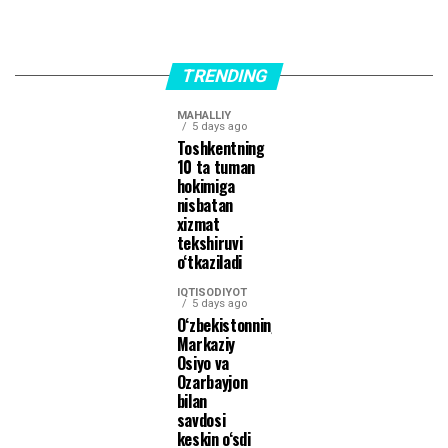
TRENDING
MAHALLIY
5 days ago
Toshkentning
10 ta tuman
hokimiga
nisbatan
xizmat
tekshiruvi
o‘tkaziladi
IQTISODIYOT
5 days ago
O‘zbekistonning
Markaziy
Osiyo va
Ozarbayjon
bilan
savdosi
keskin o‘sdi