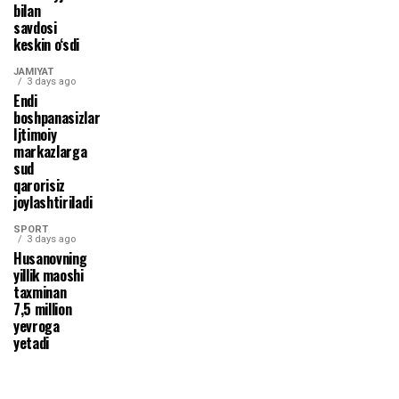
bilan
savdosi
keskin o‘sdi
JAMIYAT
3 days ago
Endi
boshpanasizlar
Ijtimoiy
markazlarga
sud
qarorisiz
joylashtiriladi
SPORT
3 days ago
Husanovning
yillik maoshi
taxminan
7,5 million
yevroga
yetadi