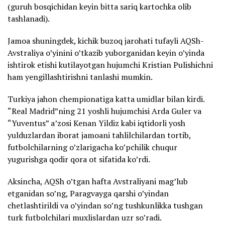
(guruh bosqichidan keyin bitta sariq kartochka olib
tashlanadi).
Jamoa shuningdek, kichik buzoq jarohati tufayli AQSh-
Avstraliya o’yinini o’tkazib yuborganidan keyin o’yinda
ishtirok etishi kutilayotgan hujumchi Kristian Pulishichni
ham yengillashtirishni tanlashi mumkin.
Turkiya jahon chempionatiga katta umidlar bilan kirdi.
“Real Madrid”ning 21 yoshli hujumchisi Arda Guler va
“Yuventus” a’zosi Kenan Yildiz kabi iqtidorli yosh
yulduzlardan iborat jamoani tahlilchilardan tortib,
futbolchilarning o’zlarigacha ko’pchilik chuqur
yugurishga qodir qora ot sifatida ko’rdi.
Aksincha, AQSh o’tgan hafta Avstraliyani mag’lub
etganidan so’ng, Paragvayga qarshi o’yindan
chetlashtirildi va o’yindan so’ng tushkunlikka tushgan
turk futbolchilari muxlislardan uzr so’radi.