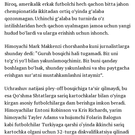
Biroq, amerikalik erkak futbolchi hech qachon bitta jahon
chempionatida ikkitadan ortiq o’yinda g’alaba
qozonmagan. Uchinchi g’alaba bu turnirda o’z
intilishlaridan hech qachon uyalmagan jamoa uchun yangi
hudud bo’lardi va ularga erishish uchun ishonch.
Himoyachi Mark Makkenzi chorshanba kuni jurnalistlarga
shunday dedi: “Guruh bosqichi hali tugamadi. Biz uni
to’g’ri yo’l bilan yakunlamoqchimiz. Biz buni qanday
boshlagan bo’lsak, shunday yakunlashni va shu paytgacha
erishgan sur’atni mustahkamlashni istaymiz”.
Uchrashuv natijasi pley-off bosqichiga ta’sir qilmaydi, bu
esa Qo’shma Shtatlarga sariq kartochkalar bilan o’yinga
kirgan asosiy futbolchilarga dam berishga imkon beradi.
Himoyachilar Entoni Robinson va Kris Richards, yarim
himoyachi Tayler Adams va hujumchi Folarin Balogun
kabi futbolchilar Turkiyaga qarshi o‘yinda ikkinchi sariq
kartochka olgani uchun 32-turga diskvalifikatsiya qilinadi