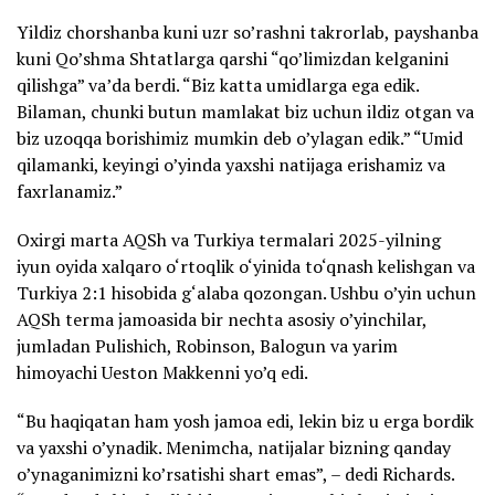
Yildiz chorshanba kuni uzr so’rashni takrorlab, payshanba
kuni Qo’shma Shtatlarga qarshi “qo’limizdan kelganini
qilishga” va’da berdi. “Biz katta umidlarga ega edik.
Bilaman, chunki butun mamlakat biz uchun ildiz otgan va
biz uzoqqa borishimiz mumkin deb o’ylagan edik.” “Umid
qilamanki, keyingi o’yinda yaxshi natijaga erishamiz va
faxrlanamiz.”
Oxirgi marta AQSh va Turkiya termalari 2025-yilning
iyun oyida xalqaro o‘rtoqlik o‘yinida to‘qnash kelishgan va
Turkiya 2:1 hisobida g‘alaba qozongan. Ushbu o’yin uchun
AQSh terma jamoasida bir nechta asosiy o’yinchilar,
jumladan Pulishich, Robinson, Balogun va yarim
himoyachi Ueston Makkenni yo’q edi.
“Bu haqiqatan ham yosh jamoa edi, lekin biz u erga bordik
va yaxshi o’ynadik. Menimcha, natijalar bizning qanday
o’ynaganimizni ko’rsatishi shart emas”, – dedi Richards.