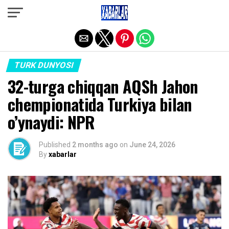
Exit mobile version
TURK DUNYOSI
32-turga chiqqan AQSh Jahon
chempionatida Turkiya bilan
o’ynaydi: NPR
Published
2 months ago
on
June 24, 2026
By
xabarlar