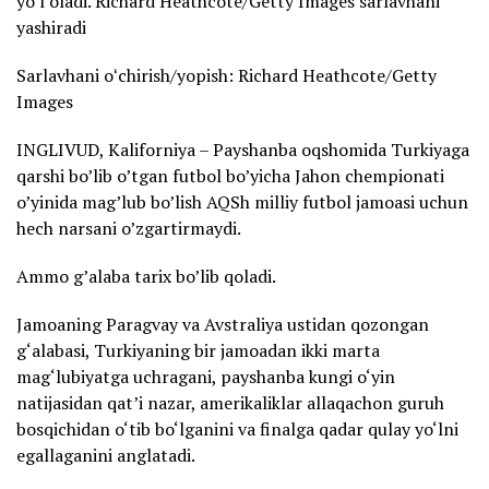
yo’l oladi. Richard Heathcote/Getty Images sarlavhani
yashiradi
Sarlavhani oʻchirish/yopish: Richard Heathcote/Getty
Images
INGLIVUD, Kaliforniya – Payshanba oqshomida Turkiyaga
qarshi bo’lib o’tgan futbol bo’yicha Jahon chempionati
o’yinida mag’lub bo’lish AQSh milliy futbol jamoasi uchun
hech narsani o’zgartirmaydi.
Ammo g’alaba tarix bo’lib qoladi.
Jamoaning Paragvay va Avstraliya ustidan qozongan
g‘alabasi, Turkiyaning bir jamoadan ikki marta
mag‘lubiyatga uchragani, payshanba kungi o‘yin
natijasidan qat’i nazar, amerikaliklar allaqachon guruh
bosqichidan o‘tib bo‘lganini va finalga qadar qulay yo‘lni
egallaganini anglatadi.