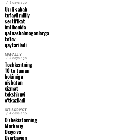
5 days ago
Uzrli sabab
tufayli milliy
sertifikat
imtihonida
qatnasholmaganlarga
to‘lov
qaytariladi
MAHALLIY
4 days ago
Toshkentning
10 ta tuman
hokimiga
nisbatan
xizmat
tekshiruvi
o‘tkaziladi
IQTISODIYOT
4 days ago
O‘zbekistonning
Markaziy
Osiyo va
Ozarbayjon