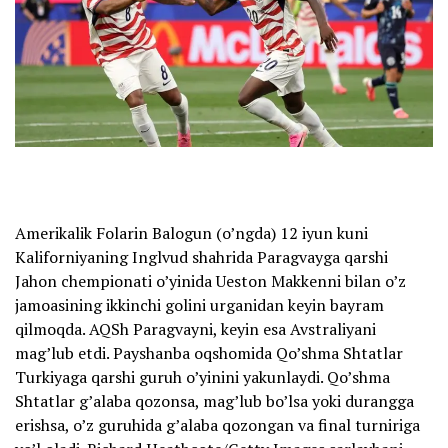
Amerikalik Folarin Balogun (o’ngda) 12 iyun kuni
Kaliforniyaning Inglvud shahrida Paragvayga qarshi
Jahon chempionati o’yinida Ueston Makkenni bilan o’z
jamoasining ikkinchi golini urganidan keyin bayram
qilmoqda. AQSh Paragvayni, keyin esa Avstraliyani
mag’lub etdi. Payshanba oqshomida Qo’shma Shtatlar
Turkiyaga qarshi guruh o’yinini yakunlaydi. Qo’shma
Shtatlar g’alaba qozonsa, mag’lub bo’lsa yoki durangga
erishsa, o’z guruhida g’alaba qozongan va final turniriga